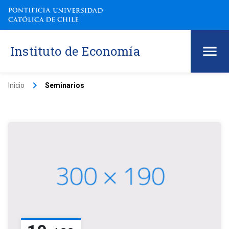
Instituto de Economía
keyboard_arrow_right
Inicio
Seminarios