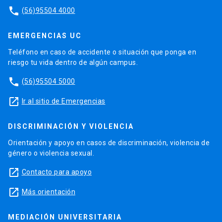
phone
(56)95504 4000
EMERGENCIAS UC
Teléfono en caso de accidente o situación que ponga en
riesgo tu vida dentro de algún campus.
phone
(56)95504 5000
launch
Ir al sitio de Emergencias
DISCRIMINACIÓN Y VIOLENCIA
Orientación y apoyo en casos de discriminación, violencia de
género o violencia sexual.
launch
Contacto para apoyo
launch
Más orientación
MEDIACIÓN UNIVERSITARIA