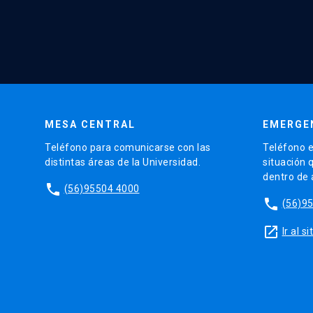
MESA CENTRAL
EMERGE
Teléfono para comunicarse con las
Teléfono e
distintas áreas de la Universidad.
situación 
dentro de
phone
(56)95504 4000
phone
(56)9
launch
Ir al 