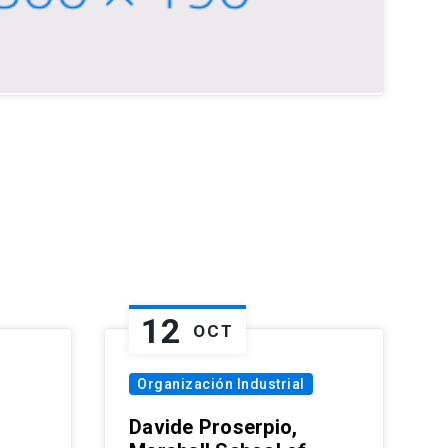
12
OCT
Organización Industrial
Davide Proserpio,