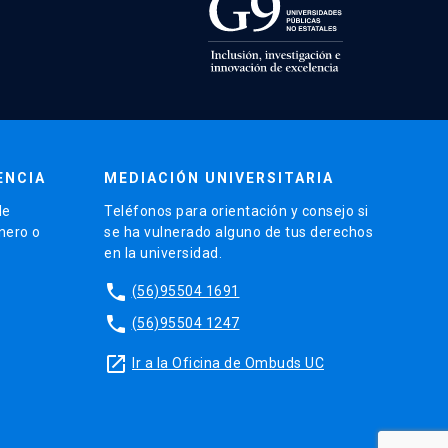
ENCIA
MEDIACIÓN UNIVERSITARIA
de
Teléfonos para orientación y consejo si
énero o
se ha vulnerado alguno de tus derechos
en la universidad.
phone
(56)95504 1691
phone
(56)95504 1247
launch
Ir a la Oficina de Ombuds UC