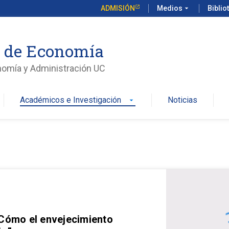
ADMISIÓN
Medios
arrow_drop_down
Biblio
o de Economía
nomía y Administración UC
Académicos e Investigación
Noticias
arrow_drop_down
 Cómo el envejecimiento