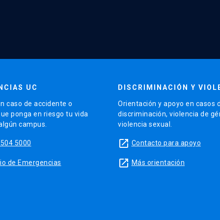
NCIAS UC
DISCRIMINACIÓN Y VIOL
n caso de accidente o
Orientación y apoyo en casos 
que ponga en riesgo tu vida
discriminación, violencia de g
 algún campus.
violencia sexual.
launch
5504 5000
Contacto para apoyo
launch
sitio de Emergencias
Más orientación