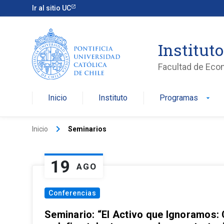
Ir al sitio UC
Institut
Facultad de Eco
Inicio
Instituto
Programas
arrow_drop_down
keyboard_arrow_right
Inicio
Seminarios
19
AGO
Conferencias
Seminario: “El Activo que Ignoramos: