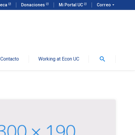
teca
Donaciones
Mi Portal UC
Correo
arrow_drop_down
search
Contacto
Working at Econ UC