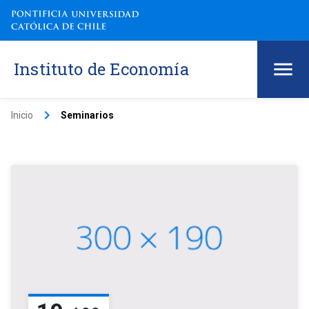
Instituto de Economía
keyboard_arrow_right
Inicio
Seminarios