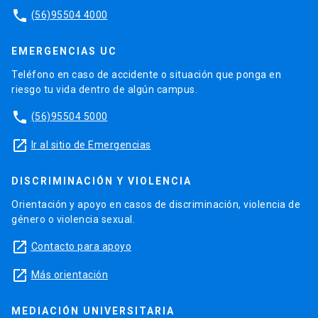
phone
(56)95504 4000
EMERGENCIAS UC
Teléfono en caso de accidente o situación que ponga en
riesgo tu vida dentro de algún campus.
phone
(56)95504 5000
launch
Ir al sitio de Emergencias
DISCRIMINACIÓN Y VIOLENCIA
Orientación y apoyo en casos de discriminación, violencia de
género o violencia sexual.
launch
Contacto para apoyo
launch
Más orientación
MEDIACIÓN UNIVERSITARIA