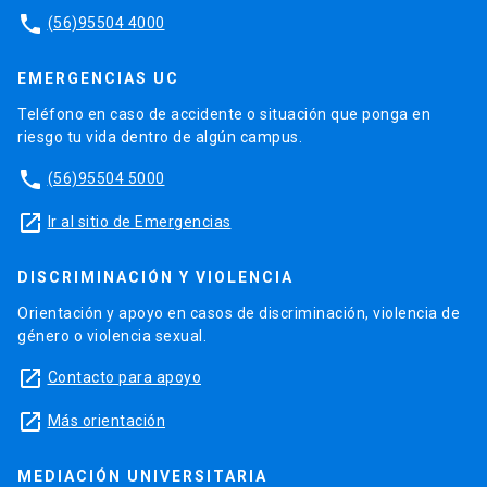
phone
(56)95504 4000
EMERGENCIAS UC
Teléfono en caso de accidente o situación que ponga en
riesgo tu vida dentro de algún campus.
phone
(56)95504 5000
launch
Ir al sitio de Emergencias
DISCRIMINACIÓN Y VIOLENCIA
Orientación y apoyo en casos de discriminación, violencia de
género o violencia sexual.
launch
Contacto para apoyo
launch
Más orientación
MEDIACIÓN UNIVERSITARIA