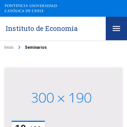
Instituto de Economía
keyboard_arrow_right
Inicio
Seminarios