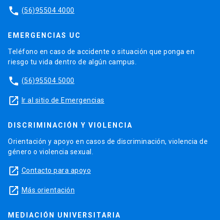
phone
(56)95504 4000
EMERGENCIAS UC
Teléfono en caso de accidente o situación que ponga en
riesgo tu vida dentro de algún campus.
phone
(56)95504 5000
launch
Ir al sitio de Emergencias
DISCRIMINACIÓN Y VIOLENCIA
Orientación y apoyo en casos de discriminación, violencia de
género o violencia sexual.
launch
Contacto para apoyo
launch
Más orientación
MEDIACIÓN UNIVERSITARIA