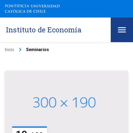
Instituto de Economía
keyboard_arrow_right
Inicio
Seminarios