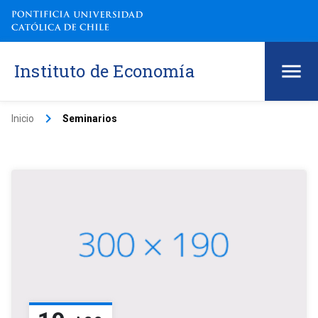
Instituto de Economía
keyboard_arrow_right
Inicio
Seminarios