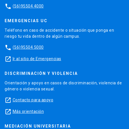
phone
(56)95504 4000
EMERGENCIAS UC
Teléfono en caso de accidente o situación que ponga en
riesgo tu vida dentro de algún campus.
phone
(56)95504 5000
launch
Ir al sitio de Emergencias
DISCRIMINACIÓN Y VIOLENCIA
Orientación y apoyo en casos de discriminación, violencia de
género o violencia sexual.
launch
Contacto para apoyo
launch
Más orientación
MEDIACIÓN UNIVERSITARIA