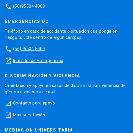
phone
(56)95504 4000
EMERGENCIAS UC
Teléfono en caso de accidente o situación que ponga en
riesgo tu vida dentro de algún campus.
phone
(56)95504 5000
launch
Ir al sitio de Emergencias
DISCRIMINACIÓN Y VIOLENCIA
Orientación y apoyo en casos de discriminación, violencia de
género o violencia sexual.
launch
Contacto para apoyo
launch
Más orientación
MEDIACIÓN UNIVERSITARIA