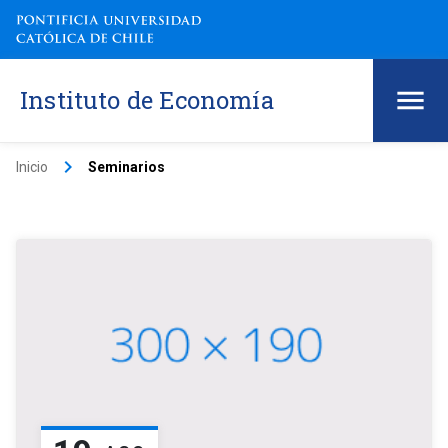
Instituto de Economía
keyboard_arrow_right
Inicio
Seminarios