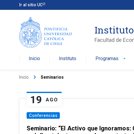
Ir al sitio UC
Institut
Facultad de Eco
Inicio
Instituto
Programas
arrow_drop_down
keyboard_arrow_right
Inicio
Seminarios
19
AGO
Conferencias
Seminario: “El Activo que Ignoramos: