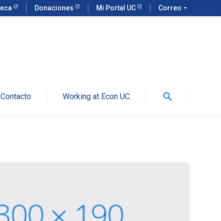
teca
Donaciones
Mi Portal UC
Correo
arrow_drop_down
search
Contacto
Working at Econ UC