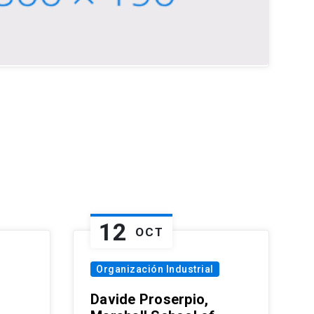
12
OCT
Organización Industrial
Davide Proserpio,