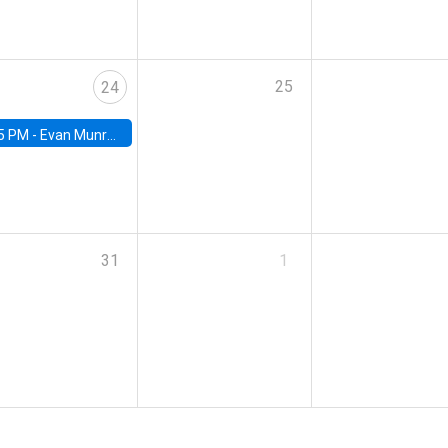
25
24
5 PM -
Evan Munro, Neyman Visiting Assistant Professor in the Department of Statistics at UC Berkeley
31
1