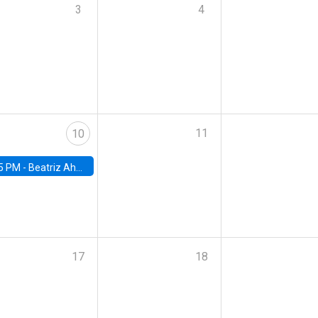
3
4
11
10
5 PM -
Beatriz Ahumada, PhD candidate, Universidad de Pittsburgh
17
18