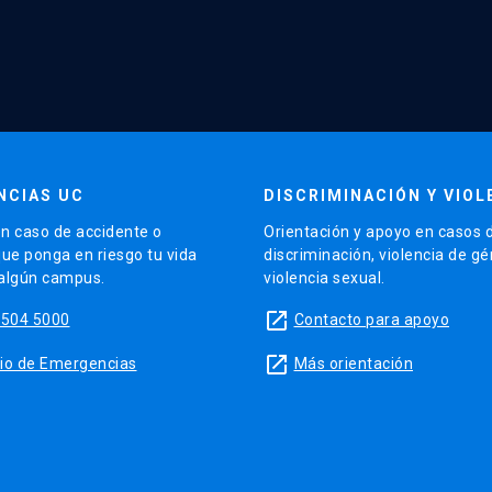
NCIAS UC
DISCRIMINACIÓN Y VIOL
n caso de accidente o
Orientación y apoyo en casos 
que ponga en riesgo tu vida
discriminación, violencia de g
 algún campus.
violencia sexual.
launch
5504 5000
Contacto para apoyo
launch
sitio de Emergencias
Más orientación