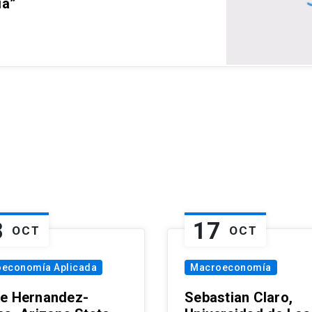
ia”
8
17
OCT
OCT
oeconomía Aplicada
Macroeconomía
e Hernandez-
Sebastian Claro,