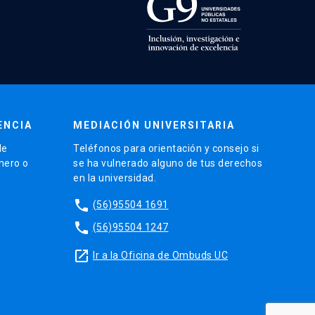
ENCIA
MEDIACIÓN UNIVERSITARIA
de
Teléfonos para orientación y consejo si
énero o
se ha vulnerado alguno de tus derechos
en la universidad.
phone
(56)95504 1691
phone
(56)95504 1247
launch
Ir a la Oficina de Ombuds UC