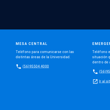
MESA CENTRAL
EMERGE
Teléfono para comunicarse con las
Teléfono e
distintas áreas de la Universidad.
situación 
dentro de
phone
(56)95504 4000
phone
(56)9
launch
Ir al 