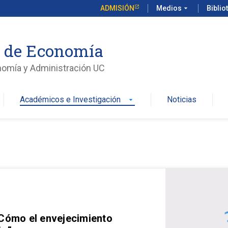
ADMISIÓN
Medios
arrow_drop_down
Biblio
o de Economía
nomía y Administración UC
Académicos e Investigación
Noticias
arrow_drop_down
 Cómo el envejecimiento