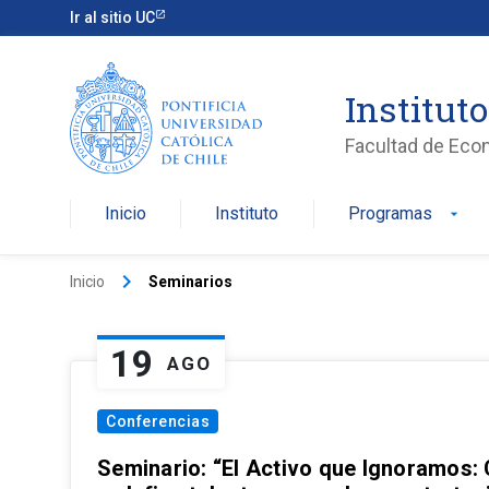
Ir al sitio UC
Institut
Facultad de Eco
Inicio
Instituto
Programas
arrow_drop_down
keyboard_arrow_right
Inicio
Seminarios
19
AGO
Conferencias
Seminario: “El Activo que Ignoramos: