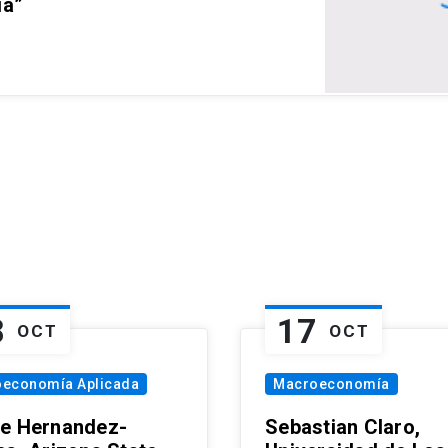
ia”
8
17
OCT
OCT
oeconomía Aplicada
Macroeconomía
e Hernandez-
Sebastian Claro,