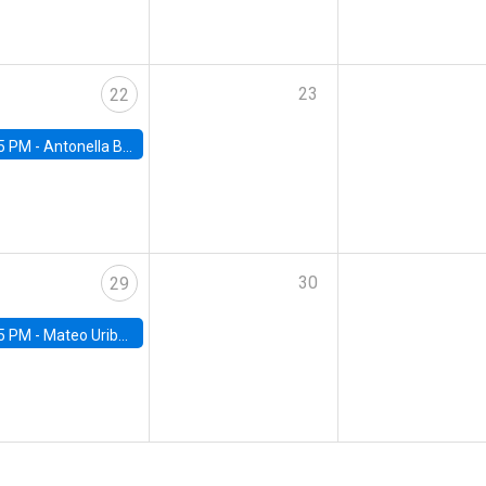
23
22
5 PM -
Antonella Bancalari, Institute for Fiscal Studies (IFS) and Research Associate at University College London (UCL)
30
29
5 PM -
Mateo Uribe-Castro, Universidad de los Andes (Colombia)