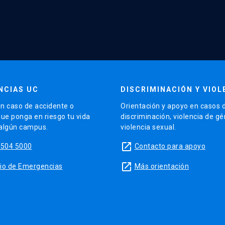
NCIAS UC
DISCRIMINACIÓN Y VIOL
n caso de accidente o
Orientación y apoyo en casos 
que ponga en riesgo tu vida
discriminación, violencia de g
 algún campus.
violencia sexual.
launch
5504 5000
Contacto para apoyo
launch
sitio de Emergencias
Más orientación