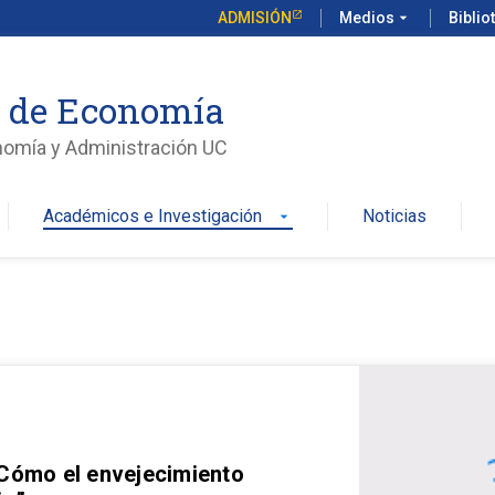
ADMISIÓN
Medios
arrow_drop_down
Biblio
o de Economía
nomía y Administración UC
Académicos e Investigación
Noticias
arrow_drop_down
 Cómo el envejecimiento