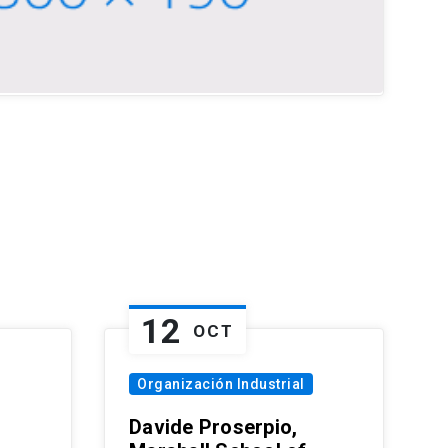
12
OCT
Organización Industrial
Davide Proserpio,