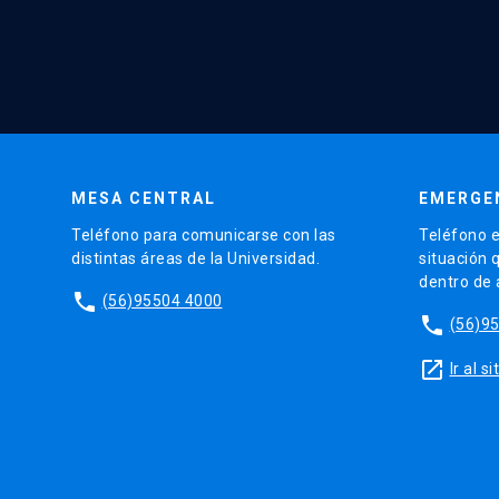
MESA CENTRAL
EMERGE
Teléfono para comunicarse con las
Teléfono e
distintas áreas de la Universidad.
situación 
dentro de
phone
(56)95504 4000
phone
(56)9
launch
Ir al 