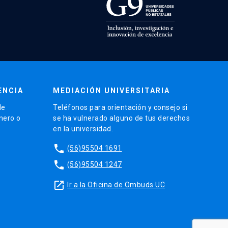
ENCIA
MEDIACIÓN UNIVERSITARIA
de
Teléfonos para orientación y consejo si
énero o
se ha vulnerado alguno de tus derechos
en la universidad.
phone
(56)95504 1691
phone
(56)95504 1247
launch
Ir a la Oficina de Ombuds UC