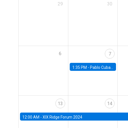
29
30
6
7
1:35 PM -
Pablo Cuba, FED Board
13
14
12:00 AM -
XIX Ridge Forum 2024