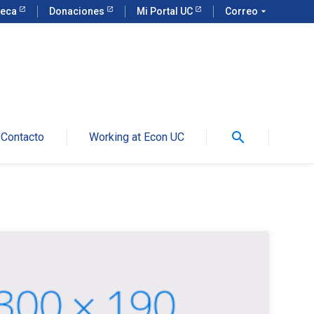
teca
Donaciones
Mi Portal UC
Correo
arrow_drop_down
search
Contacto
Working at Econ UC