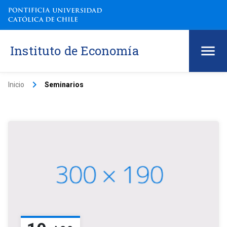
Instituto de Economía
keyboard_arrow_right
Inicio
Seminarios