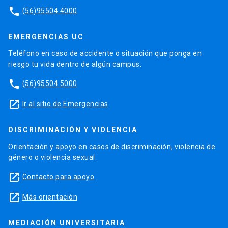
phone
(56)95504 4000
EMERGENCIAS UC
Teléfono en caso de accidente o situación que ponga en
riesgo tu vida dentro de algún campus.
phone
(56)95504 5000
launch
Ir al sitio de Emergencias
DISCRIMINACIÓN Y VIOLENCIA
Orientación y apoyo en casos de discriminación, violencia de
género o violencia sexual.
launch
Contacto para apoyo
launch
Más orientación
MEDIACIÓN UNIVERSITARIA