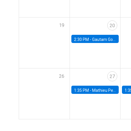
19
20
2:30 PM -
Gautam Gowrisankaran, Columbia University
26
27
1:35 PM -
Mathieu Pedemonte, IDB
1:3