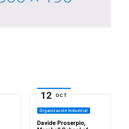
12
OCT
Organización Industrial
Davide Proserpio,