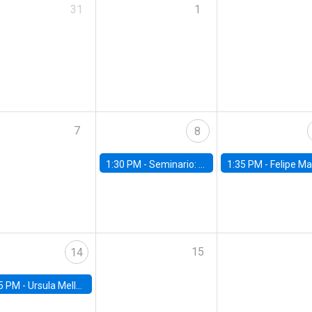
31
1
7
8
1:30 PM -
Seminario: “Recuperando la humanidad para progresar en la era de la IA»
1:35 PM -
Felipe Martínez, alumno Doctorado en Ec
15
14
5 PM -
Ursula Mello, Insper - Institute of Education and Research