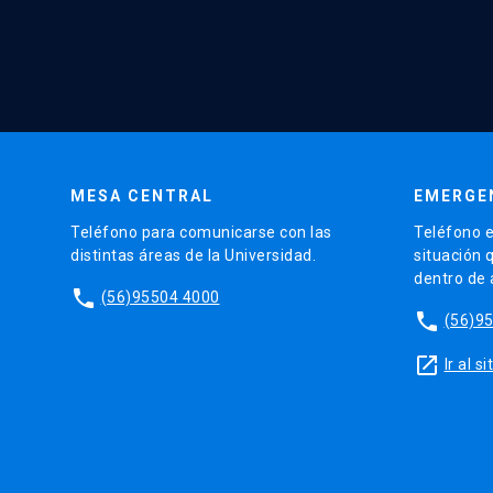
MESA CENTRAL
EMERGE
Teléfono para comunicarse con las
Teléfono e
distintas áreas de la Universidad.
situación 
dentro de
phone
(56)95504 4000
phone
(56)9
launch
Ir al 