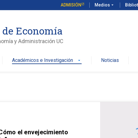
ADMISIÓN
Medios
arrow_drop_down
Biblio
o de Economía
nomía y Administración UC
Académicos e Investigación
Noticias
arrow_drop_down
 Cómo el envejecimiento