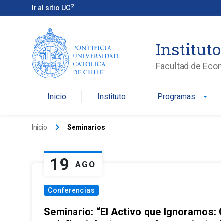
Ir al sitio UC
Institut
Facultad de Eco
Inicio
Instituto
Programas
arrow_drop_down
keyboard_arrow_right
Inicio
Seminarios
19
AGO
Conferencias
Seminario: “El Activo que Ignoramos: