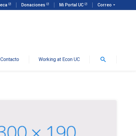
teca
Donaciones
Mi Portal UC
Correo
arrow_drop_down
search
Contacto
Working at Econ UC