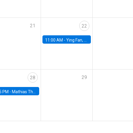
21
22
11:00 AM -
Ying Fan, University of Michigan
29
28
5 PM -
Mathias Thoenig, University of Lausanne