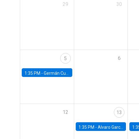
29
30
6
5
1:35 PM -
Germán Cubas, University of Houston
12
13
1:35 PM -
Alvaro Garcia-Marin, Universidad de Los Andes
1:3