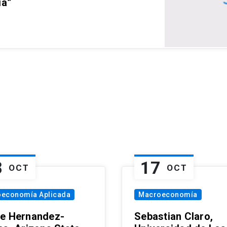
ia”
8
17
OCT
OCT
oeconomía Aplicada
Macroeconomía
e Hernandez-
Sebastian Claro,