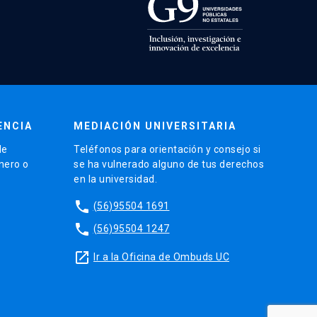
ENCIA
MEDIACIÓN UNIVERSITARIA
de
Teléfonos para orientación y consejo si
énero o
se ha vulnerado alguno de tus derechos
en la universidad.
phone
(56)95504 1691
phone
(56)95504 1247
launch
Ir a la Oficina de Ombuds UC