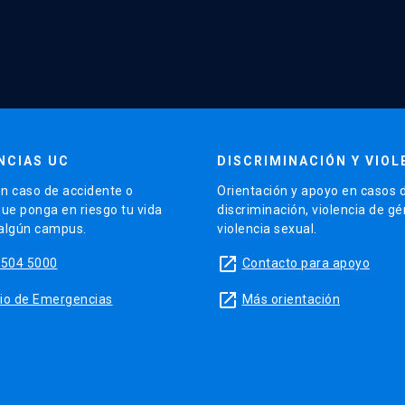
NCIAS UC
DISCRIMINACIÓN Y VIOL
n caso de accidente o
Orientación y apoyo en casos 
que ponga en riesgo tu vida
discriminación, violencia de g
 algún campus.
violencia sexual.
launch
5504 5000
Contacto para apoyo
launch
sitio de Emergencias
Más orientación