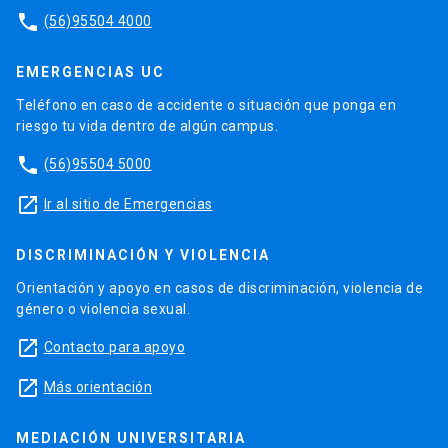
phone
(56)95504 4000
EMERGENCIAS UC
Teléfono en caso de accidente o situación que ponga en
riesgo tu vida dentro de algún campus.
phone
(56)95504 5000
launch
Ir al sitio de Emergencias
DISCRIMINACIÓN Y VIOLENCIA
Orientación y apoyo en casos de discriminación, violencia de
género o violencia sexual.
launch
Contacto para apoyo
launch
Más orientación
MEDIACIÓN UNIVERSITARIA