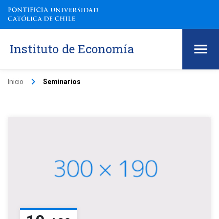
Instituto de Economía
keyboard_arrow_right
Inicio
Seminarios