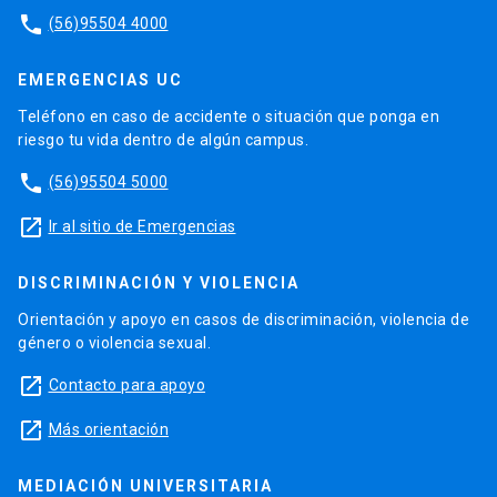
phone
(56)95504 4000
EMERGENCIAS UC
Teléfono en caso de accidente o situación que ponga en
riesgo tu vida dentro de algún campus.
phone
(56)95504 5000
launch
Ir al sitio de Emergencias
DISCRIMINACIÓN Y VIOLENCIA
Orientación y apoyo en casos de discriminación, violencia de
género o violencia sexual.
launch
Contacto para apoyo
launch
Más orientación
MEDIACIÓN UNIVERSITARIA