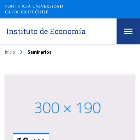
Instituto de Economía
keyboard_arrow_right
Inicio
Seminarios