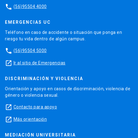
phone
(56)95504 4000
EMERGENCIAS UC
Teléfono en caso de accidente o situación que ponga en
riesgo tu vida dentro de algún campus.
phone
(56)95504 5000
launch
Ir al sitio de Emergencias
DISCRIMINACIÓN Y VIOLENCIA
Orientación y apoyo en casos de discriminación, violencia de
género o violencia sexual.
launch
Contacto para apoyo
launch
Más orientación
MEDIACIÓN UNIVERSITARIA