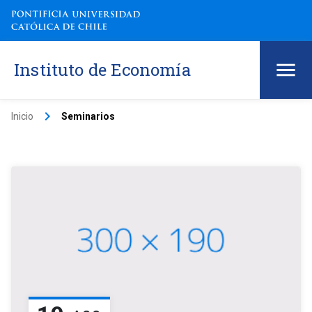
Instituto de Economía
keyboard_arrow_right
Inicio
Seminarios