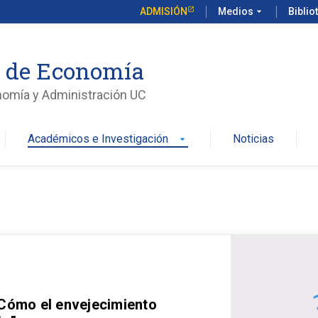
ADMISIÓN
Medios
arrow_drop_down
Biblio
o de Economía
nomía y Administración UC
Académicos e Investigación
Noticias
arrow_drop_down
 Cómo el envejecimiento