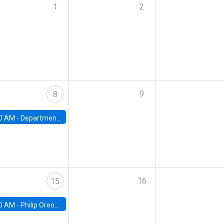
1
2
9
8
0 AM -
Department Seminar: James Robinson
16
15
0 AM -
Philip Oreopolous, University of Toronto