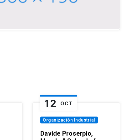
12
OCT
Organización Industrial
Davide Proserpio,