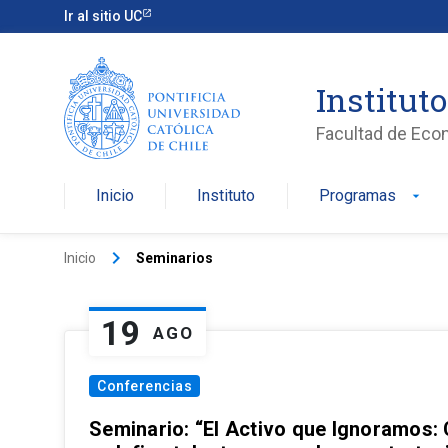
Ir al sitio UC
Institut
Facultad de Eco
Inicio
Instituto
Programas
arrow_drop_down
keyboard_arrow_right
Inicio
Seminarios
19
AGO
Conferencias
Seminario: “El Activo que Ignoramos: