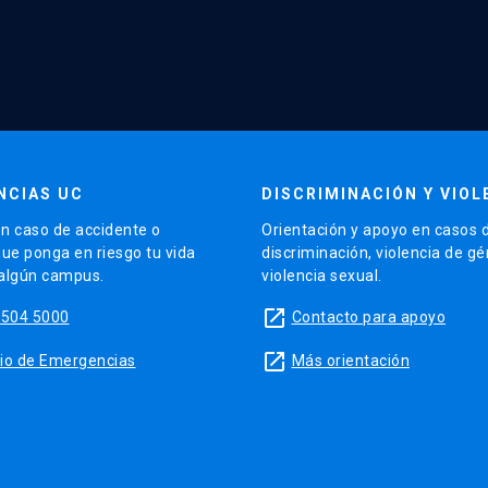
NCIAS UC
DISCRIMINACIÓN Y VIOL
n caso de accidente o
Orientación y apoyo en casos 
que ponga en riesgo tu vida
discriminación, violencia de g
 algún campus.
violencia sexual.
launch
5504 5000
Contacto para apoyo
launch
sitio de Emergencias
Más orientación