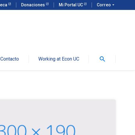
teca
Donaciones
Mi Portal UC
Correo
arrow_drop_down
search
Contacto
Working at Econ UC