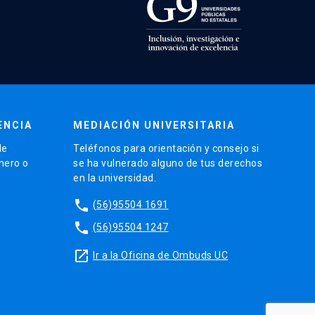
ENCIA
MEDIACIÓN UNIVERSITARIA
de
Teléfonos para orientación y consejo si
énero o
se ha vulnerado alguno de tus derechos
en la universidad.
phone
(56)95504 1691
phone
(56)95504 1247
launch
Ir a la Oficina de Ombuds UC