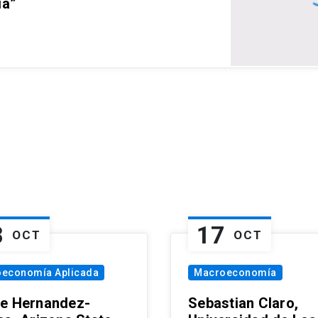
ia”
8
17
OCT
OCT
oeconomía Aplicada
Macroeconomía
e Hernandez-
Sebastian Claro,