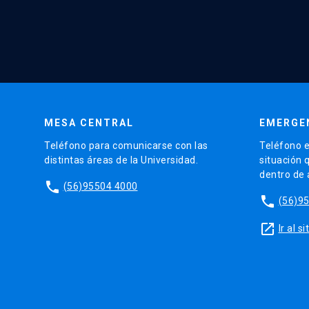
MESA CENTRAL
EMERGE
Teléfono para comunicarse con las
Teléfono e
distintas áreas de la Universidad.
situación 
dentro de
phone
(56)95504 4000
phone
(56)9
launch
Ir al 