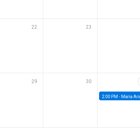
22
23
29
30
2:00 PM -
Maria Aristizabal-Ramirez, FED