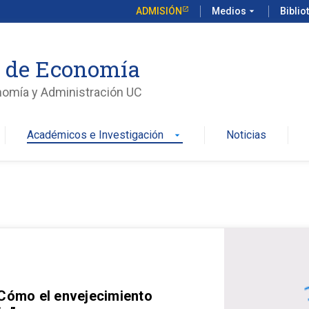
ADMISIÓN
Medios
arrow_drop_down
Biblio
o de Economía
nomía y Administración UC
Académicos e Investigación
Noticias
arrow_drop_down
 Cómo el envejecimiento