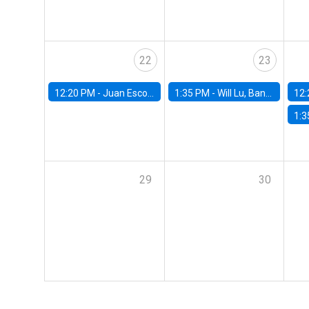
22
23
12:20 PM -
Juan Escobar, Universidad de Chile
1:35 PM -
Will Lu, Banco Central de Chile
12:
1:3
29
30