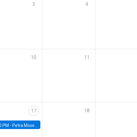
3
4
10
11
18
17
0 PM -
Petra Moser, NYU Stern