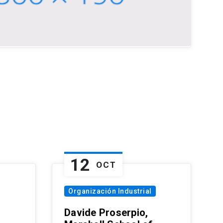
12
OCT
Organización Industrial
Davide Proserpio,