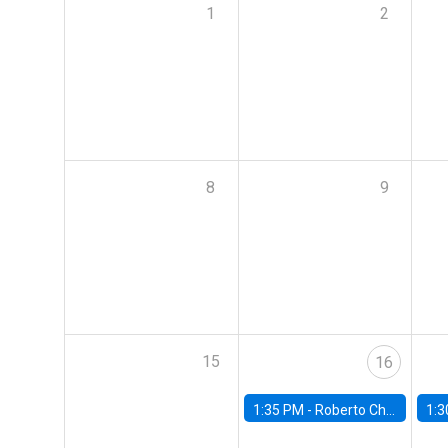
1
2
8
9
15
16
1:35 PM -
Roberto Chang, Rutgers University
1:3