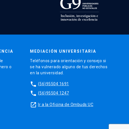
ENCIA
MEDIACIÓN UNIVERSITARIA
de
Teléfonos para orientación y consejo si
énero o
se ha vulnerado alguno de tus derechos
en la universidad.
phone
(56)95504 1691
phone
(56)95504 1247
launch
Ir a la Oficina de Ombuds UC