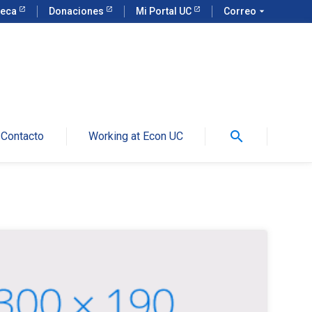
teca
Donaciones
Mi Portal UC
Correo
arrow_drop_down
search
Contacto
Working at Econ UC