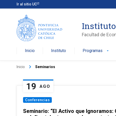
Ir al sitio UC
Institut
Facultad de Eco
Inicio
Instituto
Programas
arrow_drop_down
keyboard_arrow_right
Inicio
Seminarios
19
AGO
Conferencias
Seminario: “El Activo que Ignoramos: