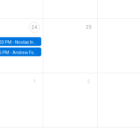
25
24
20 PM -
Nicolas Inostroza, Rotman School of Management, University of Toronto
5 PM -
Andrew Foster, Brown University
1
2