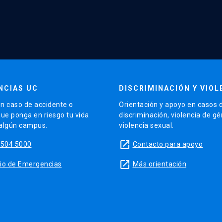
NCIAS UC
DISCRIMINACIÓN Y VIOL
n caso de accidente o
Orientación y apoyo en casos 
que ponga en riesgo tu vida
discriminación, violencia de g
 algún campus.
violencia sexual.
launch
5504 5000
Contacto para apoyo
launch
sitio de Emergencias
Más orientación