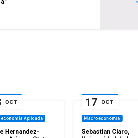
ia”
8
17
OCT
OCT
oeconomía Aplicada
Macroeconomía
e Hernandez-
Sebastian Claro,