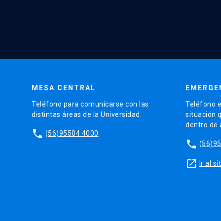
MESA CENTRAL
EMERGE
Teléfono para comunicarse con las
Teléfono e
distintas áreas de la Universidad.
situación 
dentro de
phone
(56)95504 4000
phone
(56)9
launch
Ir al 