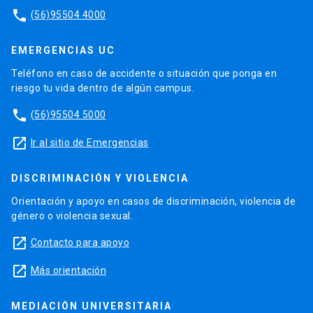
phone
(56)95504 4000
EMERGENCIAS UC
Teléfono en caso de accidente o situación que ponga en
riesgo tu vida dentro de algún campus.
phone
(56)95504 5000
launch
Ir al sitio de Emergencias
DISCRIMINACIÓN Y VIOLENCIA
Orientación y apoyo en casos de discriminación, violencia de
género o violencia sexual.
launch
Contacto para apoyo
launch
Más orientación
MEDIACIÓN UNIVERSITARIA