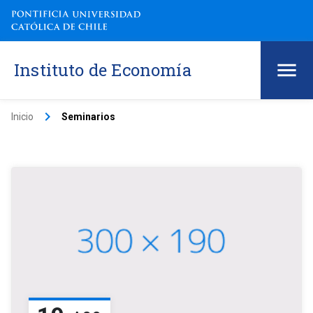
Instituto de Economía
keyboard_arrow_right
Inicio
Seminarios