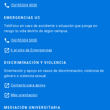
phone
(56)95504 4000
EMERGENCIAS UC
Teléfono en caso de accidente o situación que ponga en
riesgo tu vida dentro de algún campus.
phone
(56)95504 5000
launch
Ir al sitio de Emergencias
DISCRIMINACIÓN Y VIOLENCIA
Orientación y apoyo en casos de discriminación, violencia de
género o violencia sexual.
launch
Contacto para apoyo
launch
Más orientación
MEDIACIÓN UNIVERSITARIA