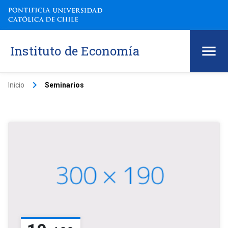
Instituto de Economía
keyboard_arrow_right
Inicio
Seminarios