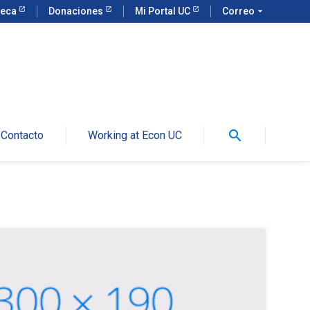
teca
Donaciones
Mi Portal UC
Correo
arrow_drop_down
search
Contacto
Working at Econ UC