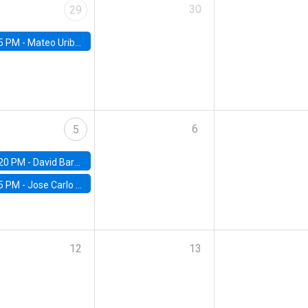
30
29
5 PM -
Mateo Uribe-Castro, Universidad de los Andes (Colombia)
6
5
20 PM -
David Bardey, Universidad de los Andes - CEDE
5 PM -
Jose Carlo Bermudez, UC (ME) & World Bank
12
13