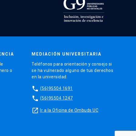
ENCIA
MEDIACIÓN UNIVERSITARIA
de
Teléfonos para orientación y consejo si
énero o
se ha vulnerado alguno de tus derechos
en la universidad.
phone
(56)95504 1691
phone
(56)95504 1247
launch
Ir a la Oficina de Ombuds UC