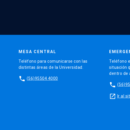
MESA CENTRAL
EMERGE
Teléfono para comunicarse con las
Teléfono e
distintas áreas de la Universidad.
situación 
dentro de
phone
(56)95504 4000
phone
(56)9
launch
Ir al 