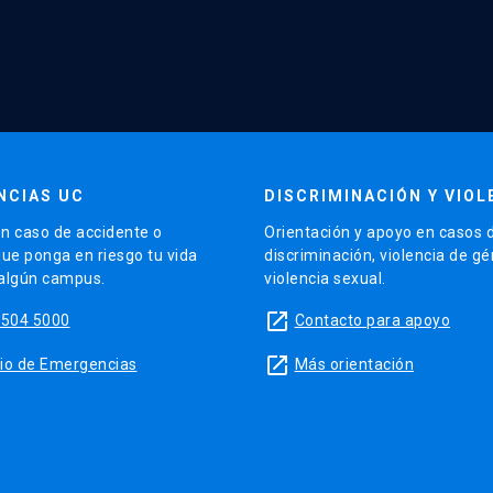
NCIAS UC
DISCRIMINACIÓN Y VIOL
n caso de accidente o
Orientación y apoyo en casos 
que ponga en riesgo tu vida
discriminación, violencia de g
 algún campus.
violencia sexual.
launch
5504 5000
Contacto para apoyo
launch
sitio de Emergencias
Más orientación