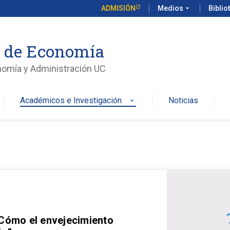
ADMISIÓN
Medios
arrow_drop_down
Biblio
o de Economía
nomía y Administración UC
Académicos e Investigación
Noticias
arrow_drop_down
 Cómo el envejecimiento