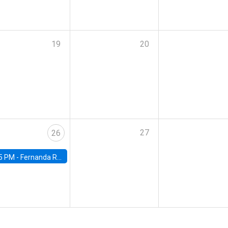
19
20
27
26
5 PM -
Fernanda Rojas Ampuero, University of Wisconsin-Madison