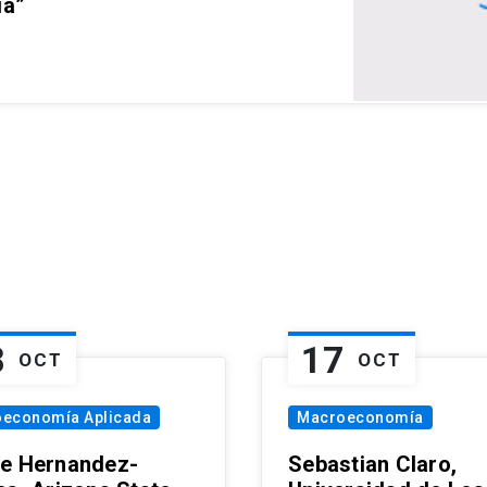
ia”
8
17
OCT
OCT
oeconomía Aplicada
Macroeconomía
e Hernandez-
Sebastian Claro,