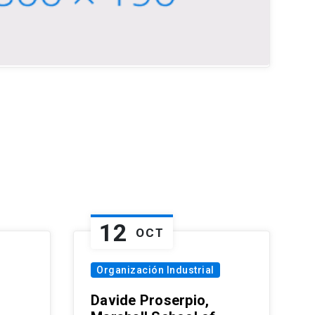
12
OCT
Organización Industrial
Davide Proserpio,