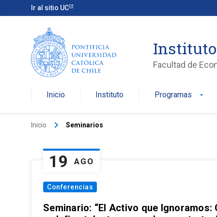
Ir al sitio UC
Institut
Facultad de Eco
Inicio
Instituto
Programas
arrow_drop_down
keyboard_arrow_right
Inicio
Seminarios
19
AGO
Conferencias
Seminario: “El Activo que Ignoramos: