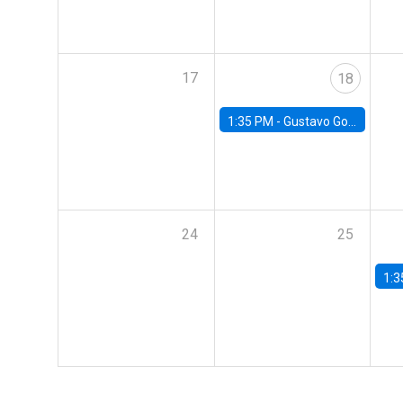
17
18
1:35 PM -
Gustavo González, Banco Central de Chile
24
25
1:3