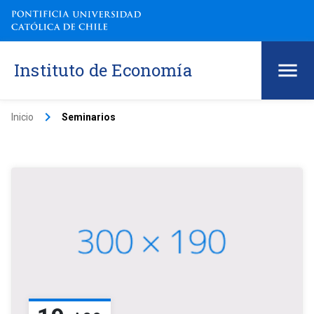
Instituto de Economía
keyboard_arrow_right
Inicio
Seminarios