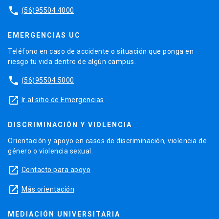
phone
(56)95504 4000
EMERGENCIAS UC
Teléfono en caso de accidente o situación que ponga en
riesgo tu vida dentro de algún campus.
phone
(56)95504 5000
launch
Ir al sitio de Emergencias
DISCRIMINACIÓN Y VIOLENCIA
Orientación y apoyo en casos de discriminación, violencia de
género o violencia sexual.
launch
Contacto para apoyo
launch
Más orientación
MEDIACIÓN UNIVERSITARIA