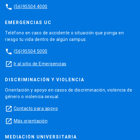
phone
(56)95504 4000
EMERGENCIAS UC
Teléfono en caso de accidente o situación que ponga en
riesgo tu vida dentro de algún campus.
phone
(56)95504 5000
launch
Ir al sitio de Emergencias
DISCRIMINACIÓN Y VIOLENCIA
Orientación y apoyo en casos de discriminación, violencia de
género o violencia sexual.
launch
Contacto para apoyo
launch
Más orientación
MEDIACIÓN UNIVERSITARIA