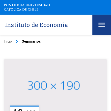
Instituto de Economía
keyboard_arrow_right
Inicio
Seminarios