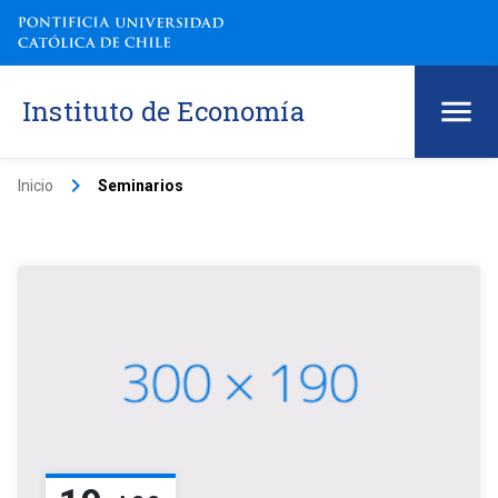
Instituto de Economía
keyboard_arrow_right
Inicio
Seminarios