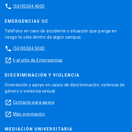
phone
(56)95504 4000
EMERGENCIAS UC
Teléfono en caso de accidente o situación que ponga en
riesgo tu vida dentro de algún campus.
phone
(56)95504 5000
launch
Ir al sitio de Emergencias
DISCRIMINACIÓN Y VIOLENCIA
Orientación y apoyo en casos de discriminación, violencia de
género o violencia sexual.
launch
Contacto para apoyo
launch
Más orientación
MEDIACIÓN UNIVERSITARIA