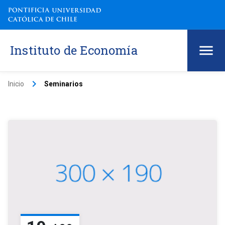
Instituto de Economía
keyboard_arrow_right
Inicio
Seminarios