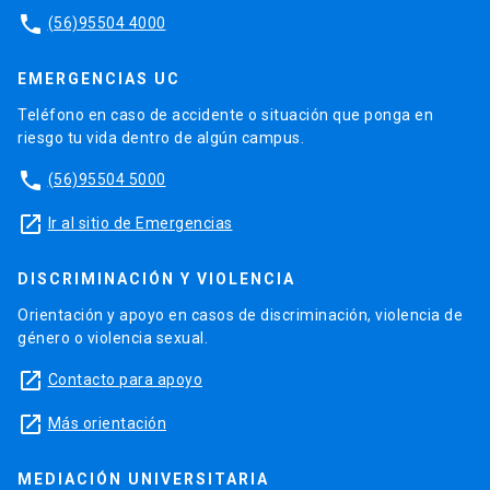
phone
(56)95504 4000
EMERGENCIAS UC
Teléfono en caso de accidente o situación que ponga en
riesgo tu vida dentro de algún campus.
phone
(56)95504 5000
launch
Ir al sitio de Emergencias
DISCRIMINACIÓN Y VIOLENCIA
Orientación y apoyo en casos de discriminación, violencia de
género o violencia sexual.
launch
Contacto para apoyo
launch
Más orientación
MEDIACIÓN UNIVERSITARIA