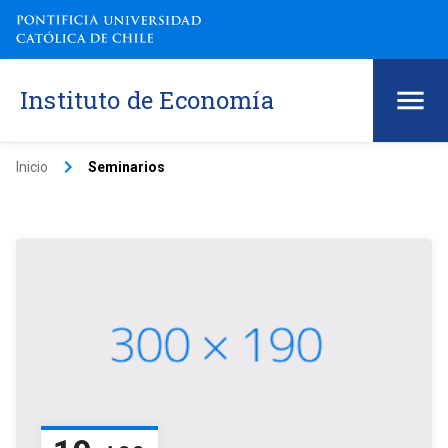
Instituto de Economía
keyboard_arrow_right
Inicio
Seminarios