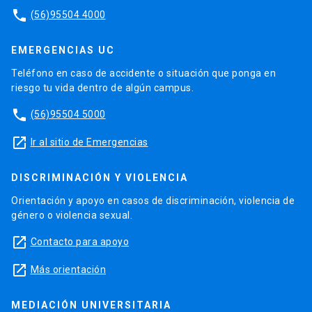
phone
(56)95504 4000
EMERGENCIAS UC
Teléfono en caso de accidente o situación que ponga en
riesgo tu vida dentro de algún campus.
phone
(56)95504 5000
launch
Ir al sitio de Emergencias
DISCRIMINACIÓN Y VIOLENCIA
Orientación y apoyo en casos de discriminación, violencia de
género o violencia sexual.
launch
Contacto para apoyo
launch
Más orientación
MEDIACIÓN UNIVERSITARIA