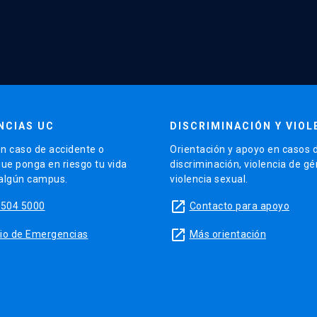
NCIAS UC
DISCRIMINACIÓN Y VIOL
n caso de accidente o
Orientación y apoyo en casos 
que ponga en riesgo tu vida
discriminación, violencia de g
 algún campus.
violencia sexual.
launch
5504 5000
Contacto para apoyo
launch
sitio de Emergencias
Más orientación