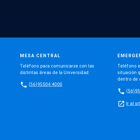
MESA CENTRAL
EMERGE
Teléfono para comunicarse con las
Teléfono e
distintas áreas de la Universidad.
situación 
dentro de
phone
(56)95504 4000
phone
(56)9
launch
Ir al 