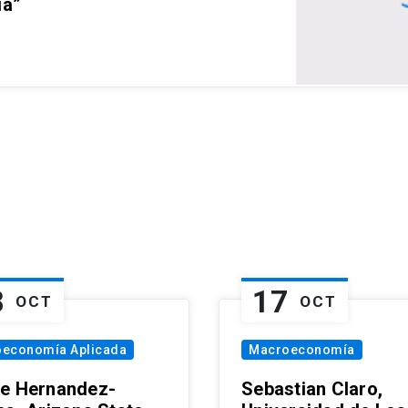
ia”
8
17
OCT
OCT
oeconomía Aplicada
Macroeconomía
e Hernandez-
Sebastian Claro,