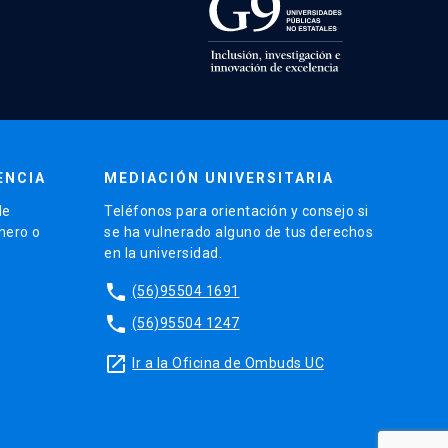
ENCIA
MEDIACIÓN UNIVERSITARIA
de
Teléfonos para orientación y consejo si
énero o
se ha vulnerado alguno de tus derechos
en la universidad.
phone
(56)95504 1691
phone
(56)95504 1247
launch
Ir a la Oficina de Ombuds UC