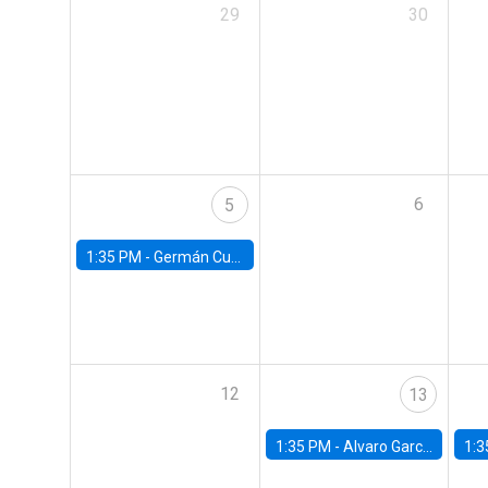
29
30
6
5
1:35 PM -
Germán Cubas, University of Houston
12
13
1:35 PM -
Alvaro Garcia-Marin, Universidad de Los Andes
1:3