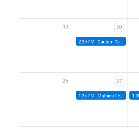
19
20
2:30 PM -
Gautam Gowrisankaran, Columbia University
26
27
1:35 PM -
Mathieu Pedemonte, IDB
1:3