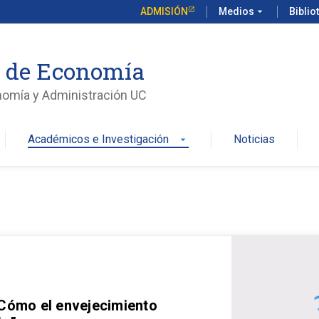
ADMISIÓN
Medios
arrow_drop_down
Biblio
o de Economía
nomía y Administración UC
Académicos e Investigación
Noticias
arrow_drop_down
 Cómo el envejecimiento