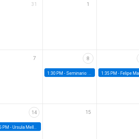
31
1
7
8
1:30 PM -
Seminario: “Recuperando la humanidad para progresar en la era de la IA»
1:35 PM -
Felipe Martínez, alumno Doctorado en Ec
15
14
5 PM -
Ursula Mello, Insper - Institute of Education and Research