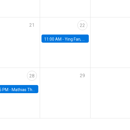
21
22
11:00 AM -
Ying Fan, University of Michigan
29
28
5 PM -
Mathias Thoenig, University of Lausanne