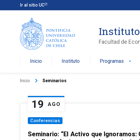
Ir al sitio UC
Institut
Facultad de Eco
Inicio
Instituto
Programas
arrow_drop_down
keyboard_arrow_right
Inicio
Seminarios
19
AGO
Conferencias
Seminario: “El Activo que Ignoramos: