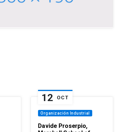
12
OCT
Organización Industrial
Davide Proserpio,