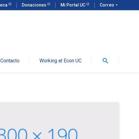
teca
Donaciones
Mi Portal UC
Correo
arrow_drop_down
search
Contacto
Working at Econ UC