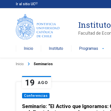
Ir al sitio UC
Institut
Facultad de Eco
Inicio
Instituto
Programas
arrow_drop_down
keyboard_arrow_right
Inicio
Seminarios
19
AGO
Conferencias
Seminario: “El Activo que Ignoramos: