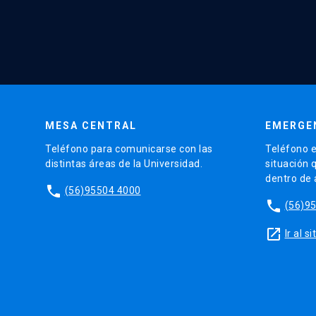
MESA CENTRAL
EMERGE
Teléfono para comunicarse con las
Teléfono e
distintas áreas de la Universidad.
situación 
dentro de
phone
(56)95504 4000
phone
(56)9
launch
Ir al 