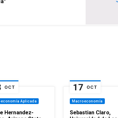
ia”
8
17
OCT
OCT
oeconomía Aplicada
Macroeconomía
e Hernandez-
Sebastian Claro,