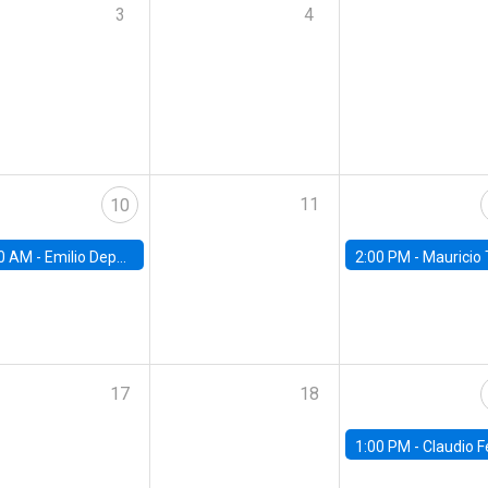
3
4
11
10
0 AM -
Emilio Depetris-Chauvín, Universidad Católica
2:00 PM -
Mauricio Tejada,
17
18
1:00 PM -
Claudio Ferraz, British Col