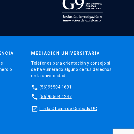
ENCIA
MEDIACIÓN UNIVERSITARIA
de
Teléfonos para orientación y consejo si
énero o
se ha vulnerado alguno de tus derechos
en la universidad.
phone
(56)95504 1691
phone
(56)95504 1247
launch
Ir a la Oficina de Ombuds UC