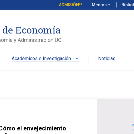
ADMISIÓN
Medios
arrow_drop_down
Biblio
o de Economía
nomía y Administración UC
Académicos e Investigación
Noticias
arrow_drop_down
 Cómo el envejecimiento