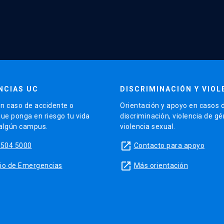
NCIAS UC
DISCRIMINACIÓN Y VIOL
n caso de accidente o
Orientación y apoyo en casos 
que ponga en riesgo tu vida
discriminación, violencia de g
 algún campus.
violencia sexual.
launch
5504 5000
Contacto para apoyo
launch
sitio de Emergencias
Más orientación