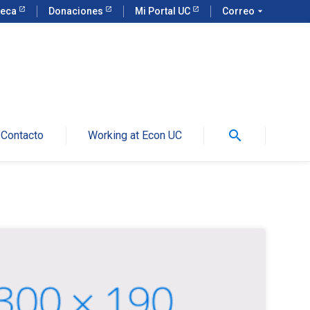
teca
Donaciones
Mi Portal UC
Correo
arrow_drop_down
search
Contacto
Working at Econ UC