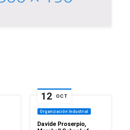
12
OCT
Organización Industrial
Davide Proserpio,