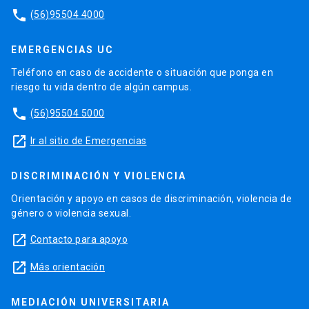
phone
(56)95504 4000
EMERGENCIAS UC
Teléfono en caso de accidente o situación que ponga en
riesgo tu vida dentro de algún campus.
phone
(56)95504 5000
launch
Ir al sitio de Emergencias
DISCRIMINACIÓN Y VIOLENCIA
Orientación y apoyo en casos de discriminación, violencia de
género o violencia sexual.
launch
Contacto para apoyo
launch
Más orientación
MEDIACIÓN UNIVERSITARIA