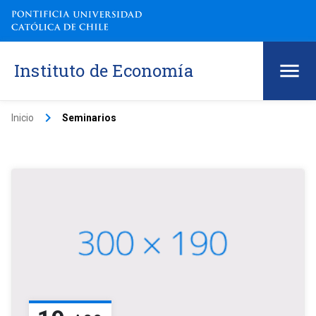
Instituto de Economía
keyboard_arrow_right
Inicio
Seminarios