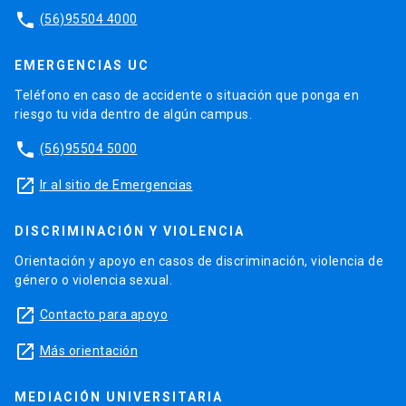
phone
(56)95504 4000
EMERGENCIAS UC
Teléfono en caso de accidente o situación que ponga en
riesgo tu vida dentro de algún campus.
phone
(56)95504 5000
launch
Ir al sitio de Emergencias
DISCRIMINACIÓN Y VIOLENCIA
Orientación y apoyo en casos de discriminación, violencia de
género o violencia sexual.
launch
Contacto para apoyo
launch
Más orientación
MEDIACIÓN UNIVERSITARIA