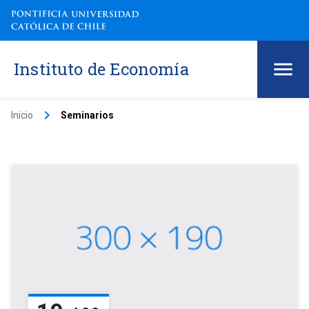
Instituto de Economía
keyboard_arrow_right
Inicio
Seminarios