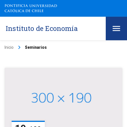
Instituto de Economía
keyboard_arrow_right
Inicio
Seminarios