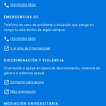
phone
(56)95504 4000
EMERGENCIAS UC
Teléfono en caso de accidente o situación que ponga en
riesgo tu vida dentro de algún campus.
phone
(56)95504 5000
launch
Ir al sitio de Emergencias
DISCRIMINACIÓN Y VIOLENCIA
Orientación y apoyo en casos de discriminación, violencia de
género o violencia sexual.
launch
Contacto para apoyo
launch
Más orientación
MEDIACIÓN UNIVERSITARIA