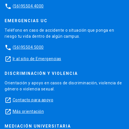
phone
(56)95504 4000
EMERGENCIAS UC
Teléfono en caso de accidente o situación que ponga en
riesgo tu vida dentro de algún campus.
phone
(56)95504 5000
launch
Ir al sitio de Emergencias
DISCRIMINACIÓN Y VIOLENCIA
Orientación y apoyo en casos de discriminación, violencia de
género o violencia sexual.
launch
Contacto para apoyo
launch
Más orientación
MEDIACIÓN UNIVERSITARIA