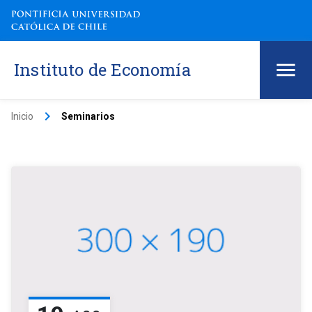
Instituto de Economía
keyboard_arrow_right
Inicio
Seminarios