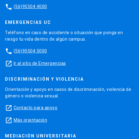
phone
(56)95504 4000
EMERGENCIAS UC
Teléfono en caso de accidente o situación que ponga en
riesgo tu vida dentro de algún campus.
phone
(56)95504 5000
launch
Ir al sitio de Emergencias
DISCRIMINACIÓN Y VIOLENCIA
Orientación y apoyo en casos de discriminación, violencia de
género o violencia sexual.
launch
Contacto para apoyo
launch
Más orientación
MEDIACIÓN UNIVERSITARIA