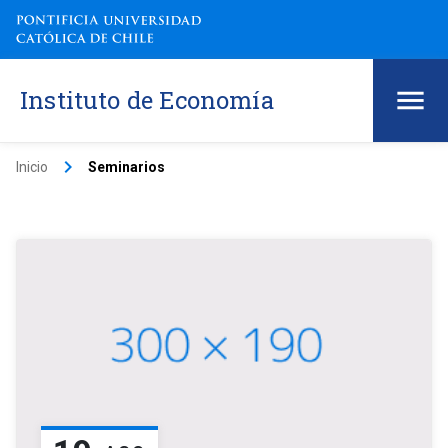
Instituto de Economía
keyboard_arrow_right
Inicio
Seminarios