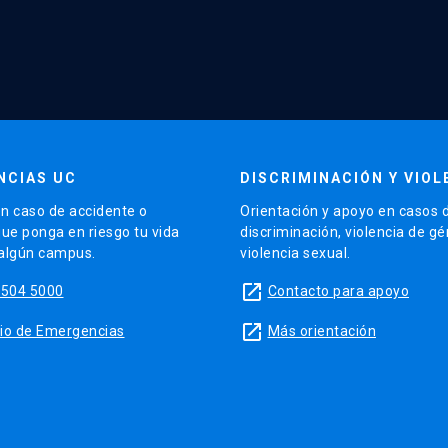
NCIAS UC
DISCRIMINACIÓN Y VIOL
n caso de accidente o
Orientación y apoyo en casos 
que ponga en riesgo tu vida
discriminación, violencia de g
 algún campus.
violencia sexual.
launch
5504 5000
Contacto para apoyo
launch
sitio de Emergencias
Más orientación