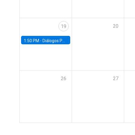
20
19
1:50 PM -
Diálogos Públicos EG+ FACEA | Con Rodrigo Valdés
26
27