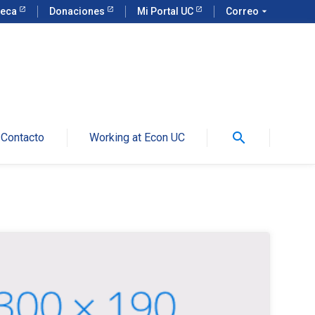
teca
Donaciones
Mi Portal UC
Correo
arrow_drop_down
search
Contacto
Working at Econ UC