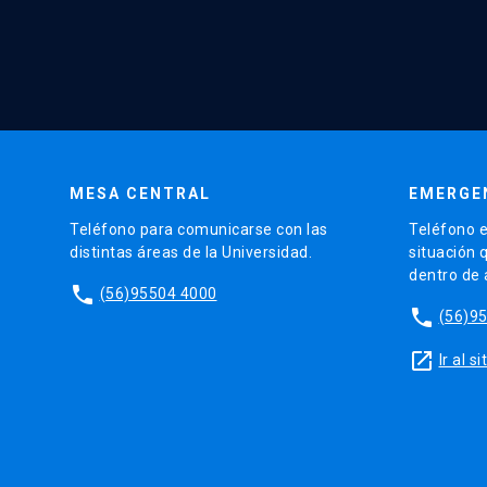
MESA CENTRAL
EMERGE
Teléfono para comunicarse con las
Teléfono e
distintas áreas de la Universidad.
situación 
dentro de
phone
(56)95504 4000
phone
(56)9
launch
Ir al 