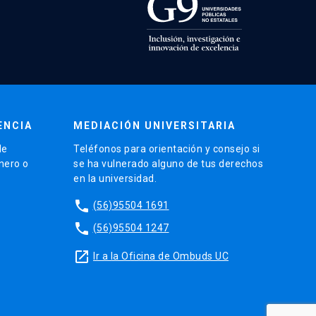
ENCIA
MEDIACIÓN UNIVERSITARIA
de
Teléfonos para orientación y consejo si
énero o
se ha vulnerado alguno de tus derechos
en la universidad.
phone
(56)95504 1691
phone
(56)95504 1247
launch
Ir a la Oficina de Ombuds UC