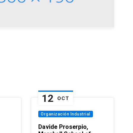
12
OCT
Organización Industrial
Davide Proserpio,