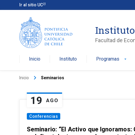
Ir al sitio UC
Institut
Facultad de Eco
Inicio
Instituto
Programas
arrow_drop_down
keyboard_arrow_right
Inicio
Seminarios
19
AGO
Conferencias
Seminario: “El Activo que Ignoramos: