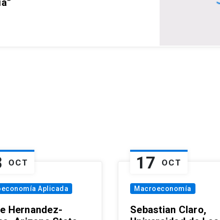
ia”
8
17
OCT
OCT
oeconomía Aplicada
Macroeconomía
e Hernandez-
Sebastian Claro,