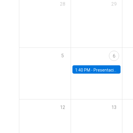
28
29
5
6
1:40 PM -
Presentación capítulos del World Economic Outlook del Fondo Monetario Internacional (FMI)
12
13