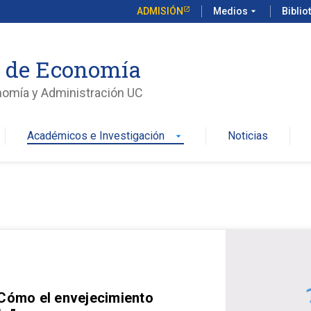
ADMISIÓN
Medios
arrow_drop_down
Biblio
o de Economía
nomía y Administración UC
Académicos e Investigación
Noticias
arrow_drop_down
 Cómo el envejecimiento