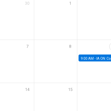
30
1
7
8
9:00 AM -
IA ON: Conocimiento y Negocios en Modo Fu
14
15