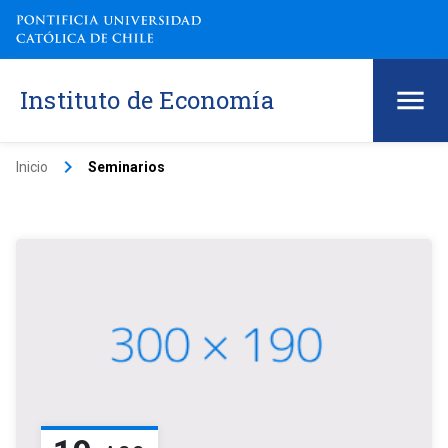
Instituto de Economía
keyboard_arrow_right
Inicio
Seminarios