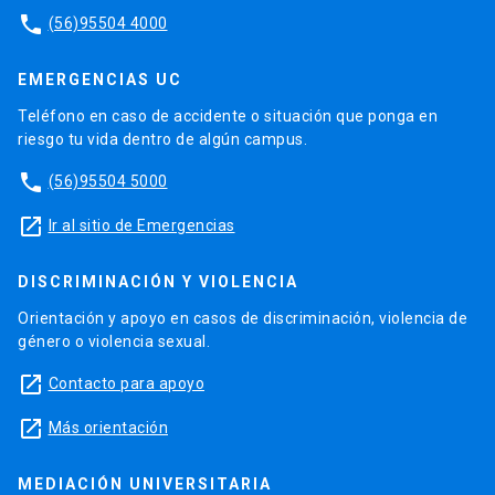
phone
(56)95504 4000
EMERGENCIAS UC
Teléfono en caso de accidente o situación que ponga en
riesgo tu vida dentro de algún campus.
phone
(56)95504 5000
launch
Ir al sitio de Emergencias
DISCRIMINACIÓN Y VIOLENCIA
Orientación y apoyo en casos de discriminación, violencia de
género o violencia sexual.
launch
Contacto para apoyo
launch
Más orientación
MEDIACIÓN UNIVERSITARIA