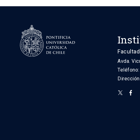
Inst
Facultad
Avda. Vic
Teléfono
Direcció