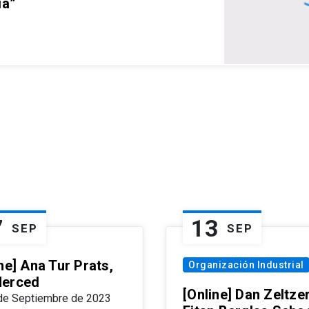
ia”
7
13
SEP
SEP
ne] Ana Tur Prats,
Organización Industrial
erced
[Online] Dan Zeltzer
de Septiembre de 2023