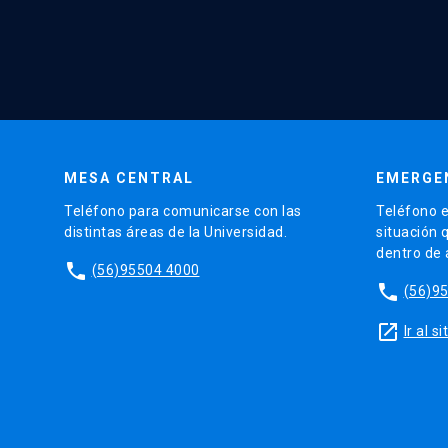
MESA CENTRAL
EMERGE
Teléfono para comunicarse con las
Teléfono e
distintas áreas de la Universidad.
situación 
dentro de
phone
(56)95504 4000
phone
(56)9
launch
Ir al 