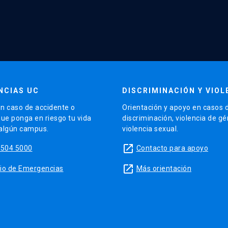
NCIAS UC
DISCRIMINACIÓN Y VIOL
n caso de accidente o
Orientación y apoyo en casos 
que ponga en riesgo tu vida
discriminación, violencia de g
 algún campus.
violencia sexual.
launch
5504 5000
Contacto para apoyo
launch
sitio de Emergencias
Más orientación