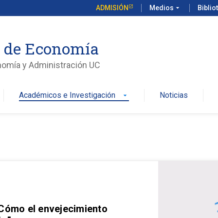
ADMISIÓN
Medios
arrow_drop_down
Biblio
o de Economía
nomía y Administración UC
Académicos e Investigación
Noticias
arrow_drop_down
 Cómo el envejecimiento