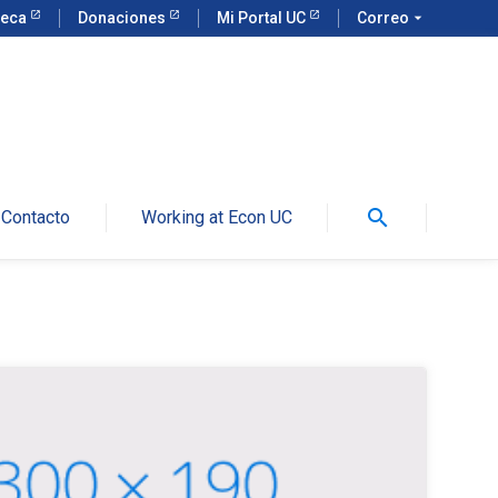
teca
Donaciones
Mi Portal UC
Correo
arrow_drop_down
search
Contacto
Working at Econ UC