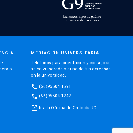
ENCIA
MEDIACIÓN UNIVERSITARIA
de
Teléfonos para orientación y consejo si
énero o
se ha vulnerado alguno de tus derechos
en la universidad.
phone
(56)95504 1691
phone
(56)95504 1247
launch
Ir a la Oficina de Ombuds UC