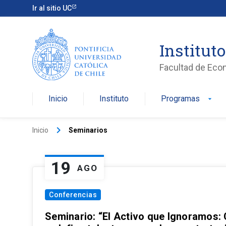
Ir al sitio UC
Institut
Facultad de Eco
Inicio
Instituto
Programas
arrow_drop_down
keyboard_arrow_right
Inicio
Seminarios
19
AGO
Conferencias
Seminario: “El Activo que Ignoramos: