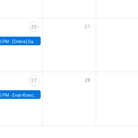
21
20
0 PM -
[Online] Gabriel Englander, World Bank
28
27
5 PM -
Evan Kresch, Oberlin College