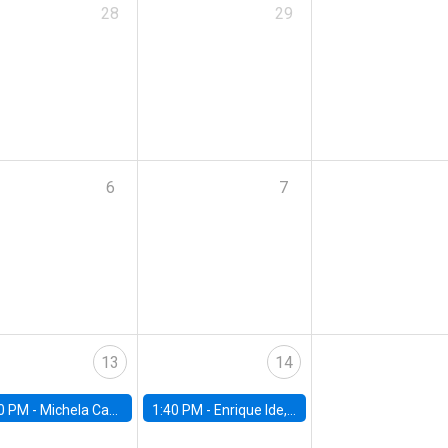
28
29
6
7
13
14
0 PM -
Michela Carlana, Harvard Kennedy School
1:40 PM -
Enrique Ide, IESE