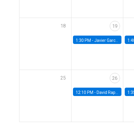
18
19
1:30 PM -
Javier Garcia Cicco, Universidad de San Andres
1:4
25
26
12:10 PM -
David Rappoport, FED Board
1:3