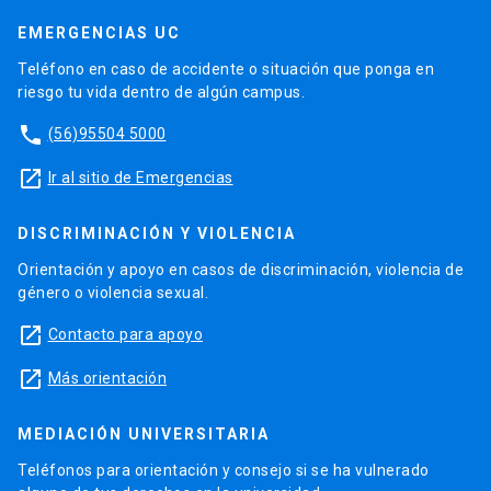
EMERGENCIAS UC
Teléfono en caso de accidente o situación que ponga en
riesgo tu vida dentro de algún campus.
phone
(56)95504 5000
launch
Ir al sitio de Emergencias
DISCRIMINACIÓN Y VIOLENCIA
Orientación y apoyo en casos de discriminación, violencia de
género o violencia sexual.
launch
Contacto para apoyo
launch
Más orientación
MEDIACIÓN UNIVERSITARIA
Teléfonos para orientación y consejo si se ha vulnerado