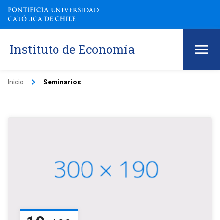
Instituto de Economía
keyboard_arrow_right
Inicio
Seminarios