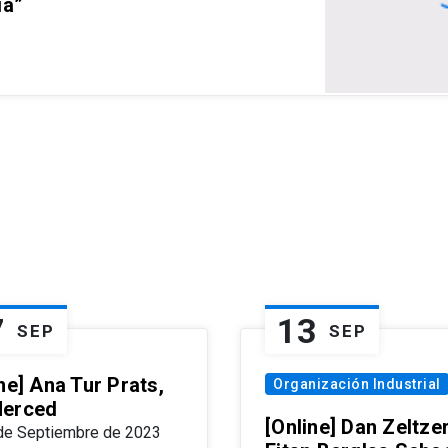
ia”
7
13
SEP
SEP
ne] Ana Tur Prats,
Organización Industrial
erced
[Online] Dan Zeltzer
de Septiembre de 2023