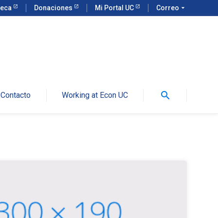
teca
Donaciones
Mi Portal UC
Correo
arrow_drop_down
search
Contacto
Working at Econ UC