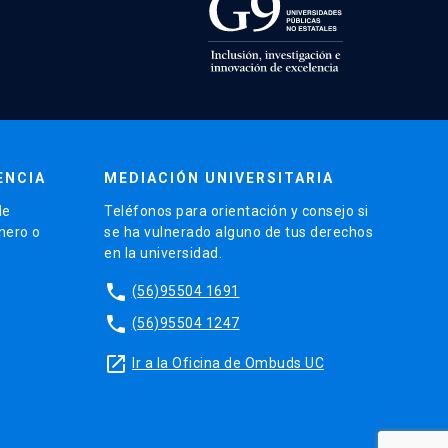
ENCIA
MEDIACIÓN UNIVERSITARIA
de
Teléfonos para orientación y consejo si
énero o
se ha vulnerado alguno de tus derechos
en la universidad.
phone
(56)95504 1691
phone
(56)95504 1247
launch
Ir a la Oficina de Ombuds UC