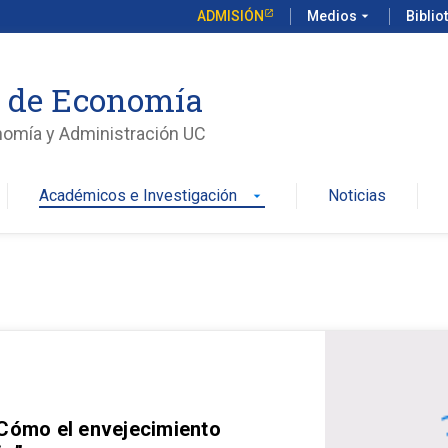
ADMISIÓN
Medios
arrow_drop_down
Biblio
o de Economía
nomía y Administración UC
Académicos e Investigación
Noticias
arrow_drop_down
 Cómo el envejecimiento