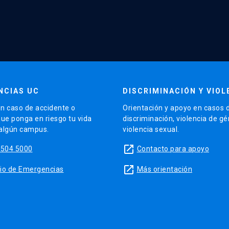
NCIAS UC
DISCRIMINACIÓN Y VIOL
n caso de accidente o
Orientación y apoyo en casos 
que ponga en riesgo tu vida
discriminación, violencia de g
 algún campus.
violencia sexual.
launch
5504 5000
Contacto para apoyo
launch
sitio de Emergencias
Más orientación