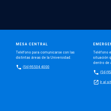
MESA CENTRAL
EMERGE
Teléfono para comunicarse con las
Teléfono e
distintas áreas de la Universidad.
situación 
dentro de
phone
(56)95504 4000
phone
(56)9
launch
Ir al 