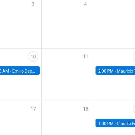
3
4
11
10
0 AM -
Emilio Depetris-Chauvín, Universidad Católica
2:00 PM -
Mauricio Tejada,
17
18
1:00 PM -
Claudio Ferraz, British Col