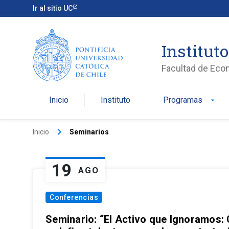
Ir al sitio UC
Institut
Facultad de Eco
Inicio
Instituto
Programas
arrow_drop_down
keyboard_arrow_right
Inicio
Seminarios
19
AGO
Conferencias
Seminario: “El Activo que Ignoramos: