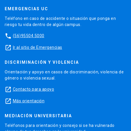
EMERGENCIAS UC
Teléfono en caso de accidente o situación que ponga en
riesgo tu vida dentro de algún campus.
phone
(56)95504 5000
launch
Ir al sitio de Emergencias
DISCRIMINACIÓN Y VIOLENCIA
Orientación y apoyo en casos de discriminación, violencia de
género o violencia sexual.
launch
Contacto para apoyo
launch
Más orientación
MEDIACIÓN UNIVERSITARIA
Teléfonos para orientación y consejo si se ha vulnerado