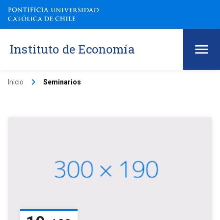
Instituto de Economía
keyboard_arrow_right
Inicio
Seminarios