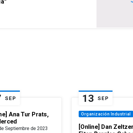
ia”
7
13
SEP
SEP
ne] Ana Tur Prats,
Organización Industrial
erced
[Online] Dan Zeltzer
de Septiembre de 2023