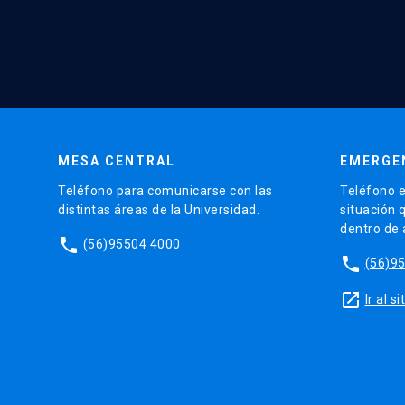
MESA CENTRAL
EMERGE
Teléfono para comunicarse con las
Teléfono e
distintas áreas de la Universidad.
situación 
dentro de
phone
(56)95504 4000
phone
(56)9
launch
Ir al 