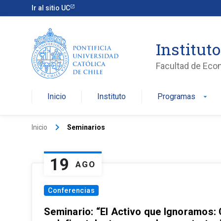
Ir al sitio UC
Institut
Facultad de Eco
Inicio
Instituto
Programas
arrow_drop_down
keyboard_arrow_right
Inicio
Seminarios
19
AGO
Conferencias
Seminario: “El Activo que Ignoramos: