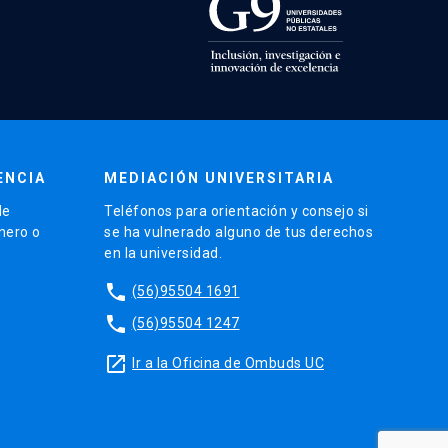
ENCIA
MEDIACIÓN UNIVERSITARIA
de
Teléfonos para orientación y consejo si
énero o
se ha vulnerado alguno de tus derechos
en la universidad.
phone
(56)95504 1691
phone
(56)95504 1247
launch
Ir a la Oficina de Ombuds UC