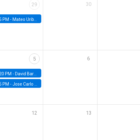
30
29
5 PM -
Mateo Uribe-Castro, Universidad de los Andes (Colombia)
6
5
20 PM -
David Bardey, Universidad de los Andes - CEDE
5 PM -
Jose Carlo Bermudez, UC (ME) & World Bank
12
13