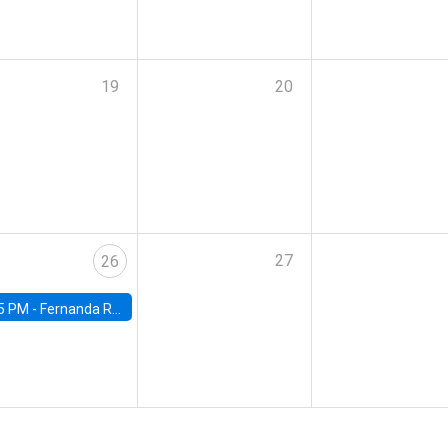
19
20
27
26
5 PM -
Fernanda Rojas Ampuero, University of Wisconsin-Madison