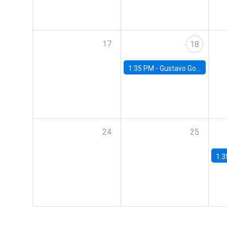
17
18
1:35 PM -
Gustavo González, Banco Central de Chile
24
25
1:3