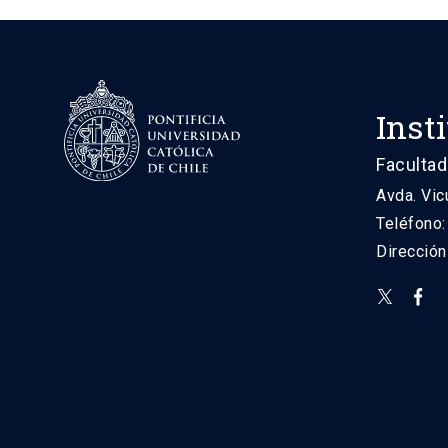
Inst
Facultad
Avda. Vic
Teléfono
Direcció