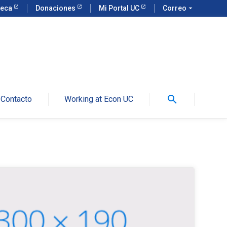
teca
Donaciones
Mi Portal UC
Correo
arrow_drop_down
search
Contacto
Working at Econ UC