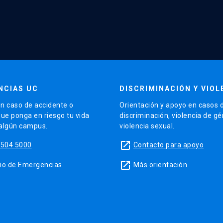
NCIAS UC
DISCRIMINACIÓN Y VIOL
n caso de accidente o
Orientación y apoyo en casos 
que ponga en riesgo tu vida
discriminación, violencia de g
 algún campus.
violencia sexual.
launch
5504 5000
Contacto para apoyo
launch
sitio de Emergencias
Más orientación