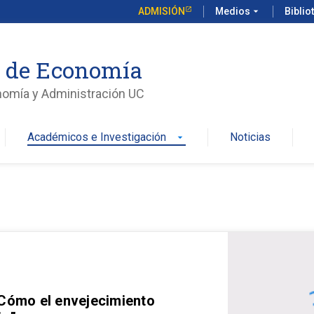
ADMISIÓN
Medios
arrow_drop_down
Biblio
o de Economía
nomía y Administración UC
Académicos e Investigación
Noticias
arrow_drop_down
 Cómo el envejecimiento