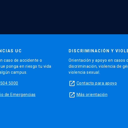
NCIAS UC
DISCRIMINACIÓN Y VIOL
n caso de accidente o
Orientación y apoyo en casos 
que ponga en riesgo tu vida
discriminación, violencia de g
 algún campus.
violencia sexual.
launch
5504 5000
Contacto para apoyo
launch
sitio de Emergencias
Más orientación