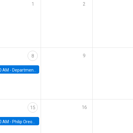
1
2
9
8
0 AM -
Department Seminar: James Robinson
16
15
0 AM -
Philip Oreopolous, University of Toronto