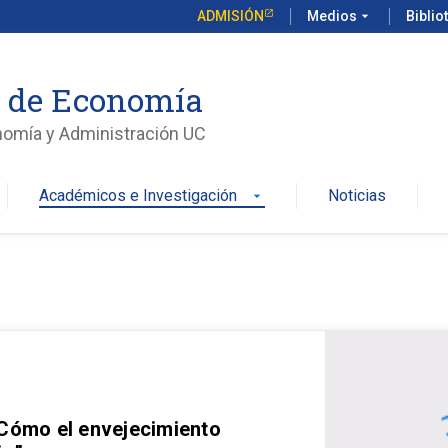
ADMISIÓN
Medios
arrow_drop_down
Biblio
o de Economía
nomía y Administración UC
Académicos e Investigación
Noticias
arrow_drop_down
 Cómo el envejecimiento