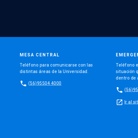
MESA CENTRAL
EMERGE
Teléfono para comunicarse con las
Teléfono e
distintas áreas de la Universidad.
situación 
dentro de
phone
(56)95504 4000
phone
(56)9
launch
Ir al 