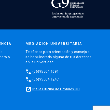
ENCIA
MEDIACIÓN UNIVERSITARIA
de
Teléfonos para orientación y consejo si
énero o
se ha vulnerado alguno de tus derechos
en la universidad.
phone
(56)95504 1691
phone
(56)95504 1247
launch
Ir a la Oficina de Ombuds UC