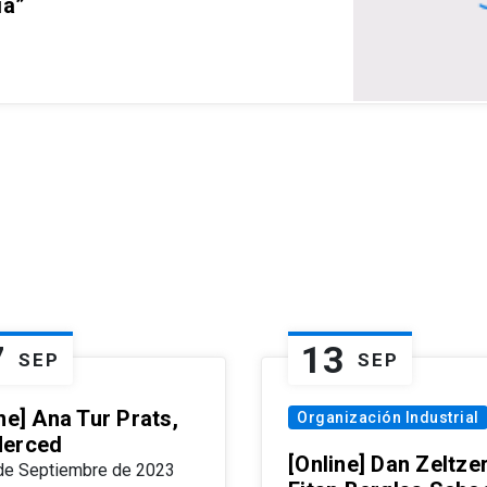
ia”
7
13
SEP
SEP
ne] Ana Tur Prats,
Organización Industrial
erced
[Online] Dan Zeltzer
de Septiembre de 2023