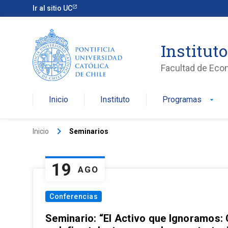
Ir al sitio UC
Institut
Facultad de Eco
Inicio
Instituto
Programas
arrow_drop_down
keyboard_arrow_right
Inicio
Seminarios
19
AGO
Conferencias
Seminario: “El Activo que Ignoramos: