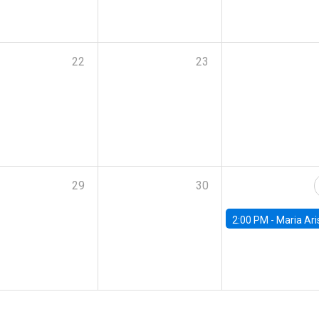
22
23
29
30
2:00 PM -
Maria Aristizabal-Ramirez, FED