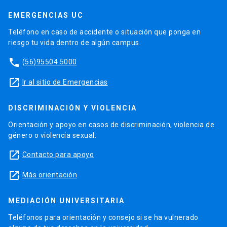
EMERGENCIAS UC
Teléfono en caso de accidente o situación que ponga en
riesgo tu vida dentro de algún campus.
phone
(56)95504 5000
launch
Ir al sitio de Emergencias
DISCRIMINACIÓN Y VIOLENCIA
Orientación y apoyo en casos de discriminación, violencia de
género o violencia sexual.
launch
Contacto para apoyo
launch
Más orientación
MEDIACIÓN UNIVERSITARIA
Teléfonos para orientación y consejo si se ha vulnerado