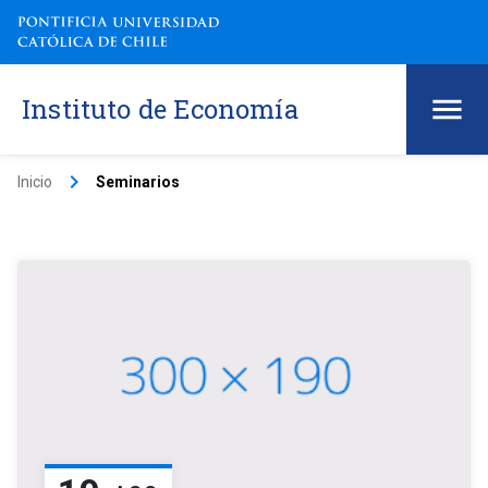
Instituto de Economía
keyboard_arrow_right
Inicio
Seminarios