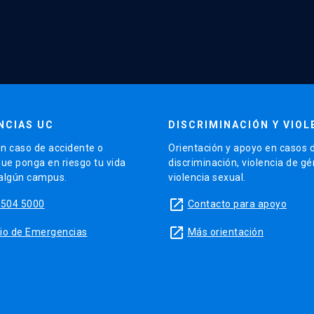
NCIAS UC
DISCRIMINACIÓN Y VIOL
n caso de accidente o
Orientación y apoyo en casos 
que ponga en riesgo tu vida
discriminación, violencia de g
 algún campus.
violencia sexual.
launch
5504 5000
Contacto para apoyo
launch
sitio de Emergencias
Más orientación