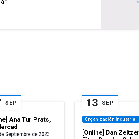
ia”
7
13
SEP
SEP
ne] Ana Tur Prats,
Organización Industrial
erced
[Online] Dan Zeltzer
de Septiembre de 2023