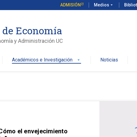
ADMISIÓN
Medios
arrow_drop_down
Biblio
o de Economía
nomía y Administración UC
Académicos e Investigación
Noticias
arrow_drop_down
 Cómo el envejecimiento