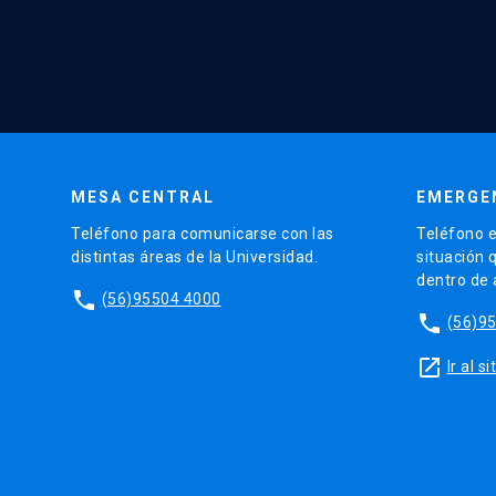
MESA CENTRAL
EMERGE
Teléfono para comunicarse con las
Teléfono e
distintas áreas de la Universidad.
situación 
dentro de
phone
(56)95504 4000
phone
(56)9
launch
Ir al 