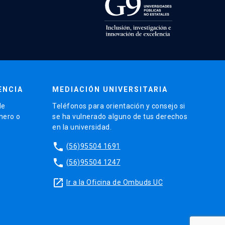
ENCIA
MEDIACIÓN UNIVERSITARIA
de
Teléfonos para orientación y consejo si
énero o
se ha vulnerado alguno de tus derechos
en la universidad.
phone
(56)95504 1691
phone
(56)95504 1247
launch
Ir a la Oficina de Ombuds UC