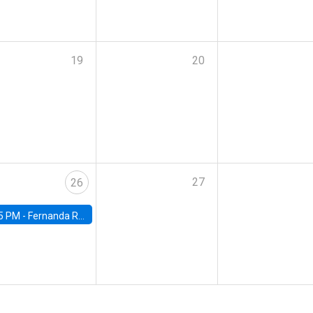
19
20
27
26
5 PM -
Fernanda Rojas Ampuero, University of Wisconsin-Madison