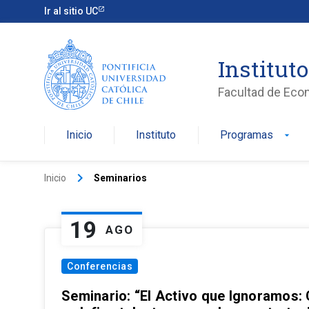
Ir al sitio UC
Institut
Facultad de Eco
Inicio
Instituto
Programas
arrow_drop_down
keyboard_arrow_right
Inicio
Seminarios
19
AGO
Conferencias
Seminario: “El Activo que Ignoramos: