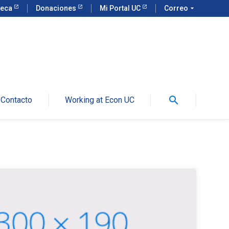
teca
Donaciones
Mi Portal UC
Correo
arrow_drop_down
search
Contacto
Working at Econ UC