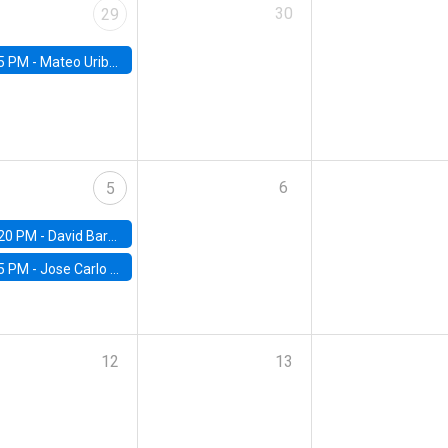
30
29
5 PM -
Mateo Uribe-Castro, Universidad de los Andes (Colombia)
6
5
20 PM -
David Bardey, Universidad de los Andes - CEDE
5 PM -
Jose Carlo Bermudez, UC (ME) & World Bank
12
13