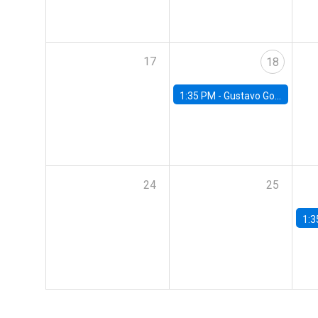
17
18
1:35 PM -
Gustavo González, Banco Central de Chile
24
25
1:3