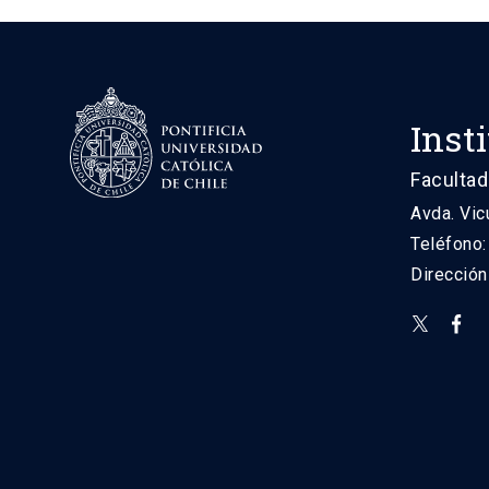
Inst
Facultad
Avda. Vic
Teléfono
Direcció