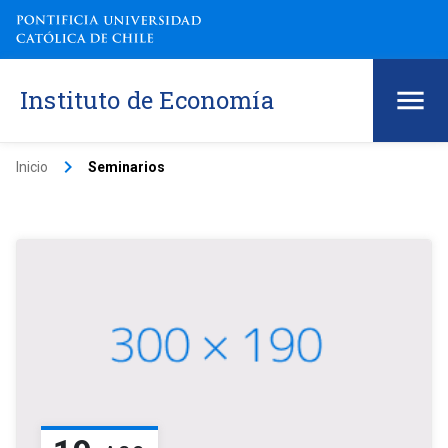
Instituto de Economía
keyboard_arrow_right
Inicio
Seminarios