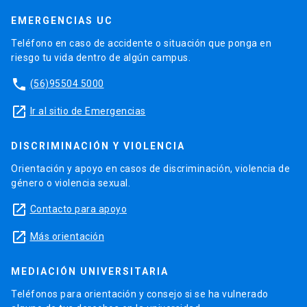
EMERGENCIAS UC
Teléfono en caso de accidente o situación que ponga en
riesgo tu vida dentro de algún campus.
phone
(56)95504 5000
launch
Ir al sitio de Emergencias
DISCRIMINACIÓN Y VIOLENCIA
Orientación y apoyo en casos de discriminación, violencia de
género o violencia sexual.
launch
Contacto para apoyo
launch
Más orientación
MEDIACIÓN UNIVERSITARIA
Teléfonos para orientación y consejo si se ha vulnerado