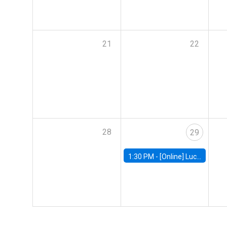
21
22
28
29
1:30 PM -
[Online] Luciana Juvenal, International Monetary Fund (IMF)