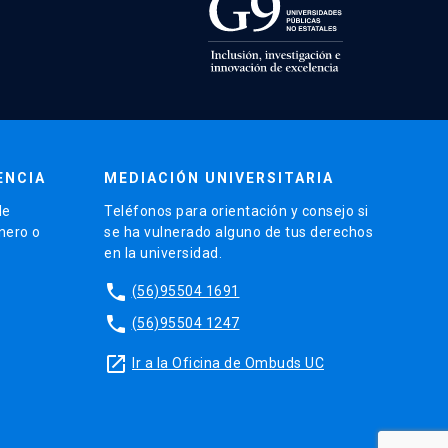
ENCIA
MEDIACIÓN UNIVERSITARIA
de
Teléfonos para orientación y consejo si
énero o
se ha vulnerado alguno de tus derechos
en la universidad.
phone
(56)95504 1691
phone
(56)95504 1247
launch
Ir a la Oficina de Ombuds UC