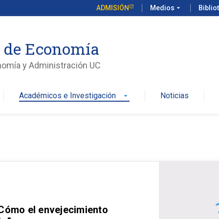
ADMISIÓN
Medios
arrow_drop_down
Biblio
o de Economía
nomía y Administración UC
Académicos e Investigación
Noticias
arrow_drop_down
 Cómo el envejecimiento