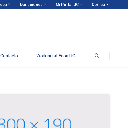
teca
Donaciones
Mi Portal UC
Correo
arrow_drop_down
search
Contacto
Working at Econ UC