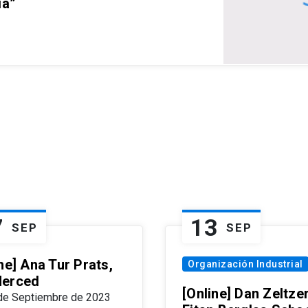
ia”
7
13
SEP
SEP
ne] Ana Tur Prats,
Organización Industrial
erced
[Online] Dan Zeltzer
de Septiembre de 2023