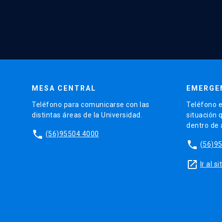
MESA CENTRAL
EMERGE
Teléfono para comunicarse con las
Teléfono e
distintas áreas de la Universidad.
situación 
dentro de
phone
(56)95504 4000
phone
(56)9
launch
Ir al 