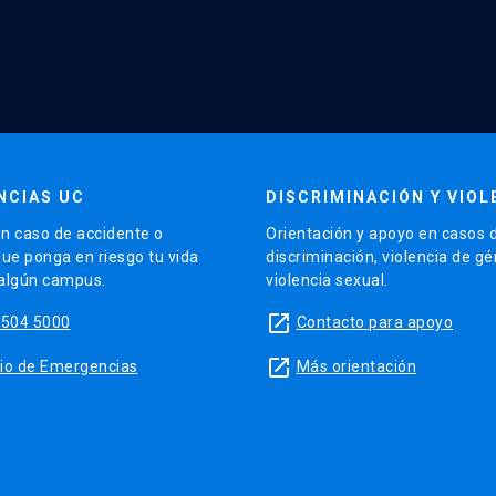
NCIAS UC
DISCRIMINACIÓN Y VIOL
n caso de accidente o
Orientación y apoyo en casos 
que ponga en riesgo tu vida
discriminación, violencia de g
 algún campus.
violencia sexual.
launch
5504 5000
Contacto para apoyo
launch
sitio de Emergencias
Más orientación