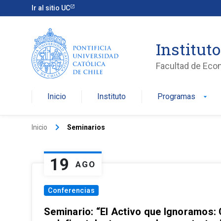
Ir al sitio UC
Institut
Facultad de Eco
Inicio
Instituto
Programas
arrow_drop_down
keyboard_arrow_right
Inicio
Seminarios
19
AGO
Conferencias
Seminario: “El Activo que Ignoramos: