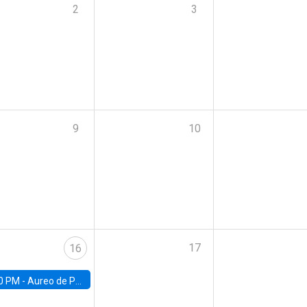
2
3
9
10
17
16
0 PM -
Aureo de Paula, UCL