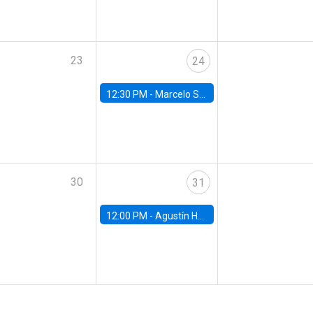
23
24
12:30 PM -
Marcelo Sant'Anna, FGV - EPGE
30
31
12:00 PM -
Agustín Hurtado, University of Maryland