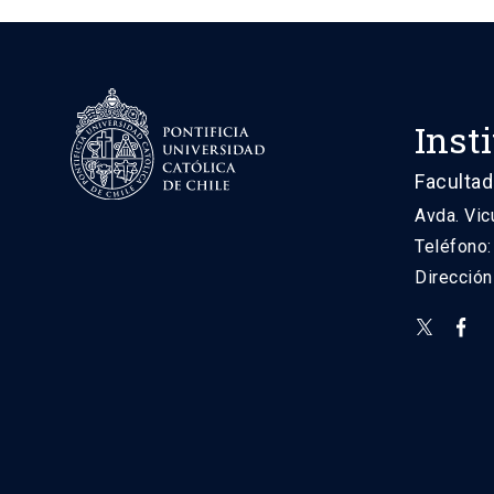
Inst
Facultad
Avda. Vic
Teléfono
Direcció