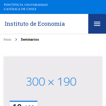
Instituto de Economía
keyboard_arrow_right
Inicio
Seminarios