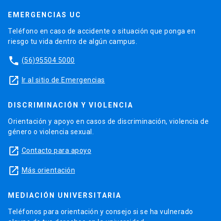
EMERGENCIAS UC
Teléfono en caso de accidente o situación que ponga en
riesgo tu vida dentro de algún campus.
phone
(56)95504 5000
launch
Ir al sitio de Emergencias
DISCRIMINACIÓN Y VIOLENCIA
Orientación y apoyo en casos de discriminación, violencia de
género o violencia sexual.
launch
Contacto para apoyo
launch
Más orientación
MEDIACIÓN UNIVERSITARIA
Teléfonos para orientación y consejo si se ha vulnerado