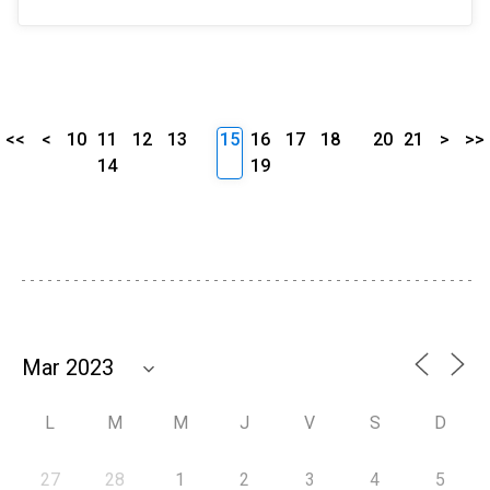
<<
<
10
11
12
13
15
16
17
18
20
21
>
>>
14
19
L
M
M
J
V
S
D
27
28
1
2
3
4
5