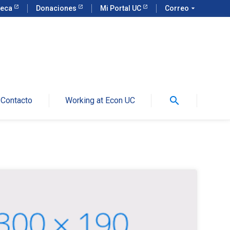
teca
Donaciones
Mi Portal UC
Correo
arrow_drop_down
search
Contacto
Working at Econ UC