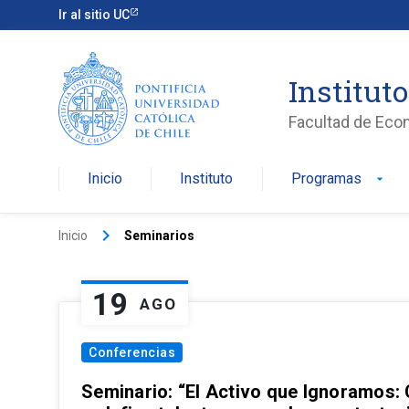
Ir al sitio UC
Institut
Facultad de Eco
Inicio
Instituto
Programas
arrow_drop_down
keyboard_arrow_right
Inicio
Seminarios
19
AGO
Conferencias
Seminario: “El Activo que Ignoramos: