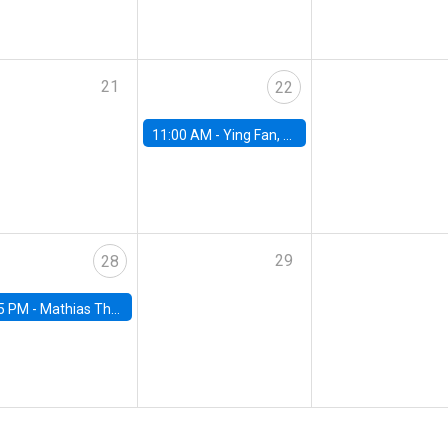
21
22
11:00 AM -
Ying Fan, University of Michigan
29
28
5 PM -
Mathias Thoenig, University of Lausanne