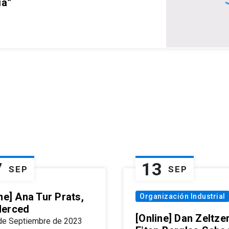
ia”
7
13
SEP
SEP
ne] Ana Tur Prats,
Organización Industrial
erced
[Online] Dan Zeltzer
de Septiembre de 2023