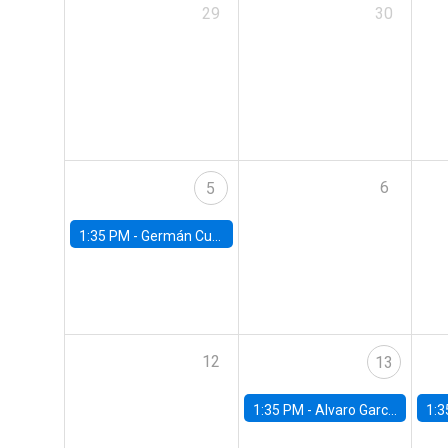
29
30
6
5
1:35 PM -
Germán Cubas, University of Houston
12
13
1:35 PM -
Alvaro Garcia-Marin, Universidad de Los Andes
1:3