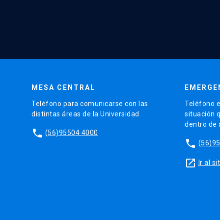
MESA CENTRAL
EMERGE
Teléfono para comunicarse con las
Teléfono e
distintas áreas de la Universidad.
situación 
dentro de
phone
(56)95504 4000
phone
(56)9
launch
Ir al 