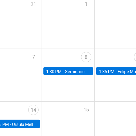
31
1
7
8
1:30 PM -
Seminario: “Recuperando la humanidad para progresar en la era de la IA»
1:35 PM -
Felipe Martínez, alumno Doctorado en Ec
15
14
5 PM -
Ursula Mello, Insper - Institute of Education and Research