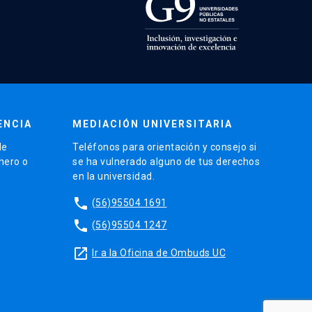
ENCIA
MEDIACIÓN UNIVERSITARIA
de
Teléfonos para orientación y consejo si
énero o
se ha vulnerado alguno de tus derechos
en la universidad.
phone
(56)95504 1691
phone
(56)95504 1247
launch
Ir a la Oficina de Ombuds UC