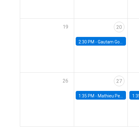
19
20
2:30 PM -
Gautam Gowrisankaran, Columbia University
26
27
1:35 PM -
Mathieu Pedemonte, IDB
1:3