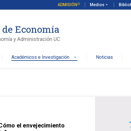
ADMISIÓN
Medios
arrow_drop_down
Biblio
o de Economía
nomía y Administración UC
Académicos e Investigación
Noticias
arrow_drop_down
 Cómo el envejecimiento