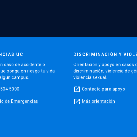
NCIAS UC
DISCRIMINACIÓN Y VIOL
n caso de accidente o
Orientación y apoyo en casos 
que ponga en riesgo tu vida
discriminación, violencia de g
 algún campus.
violencia sexual.
launch
5504 5000
Contacto para apoyo
launch
sitio de Emergencias
Más orientación