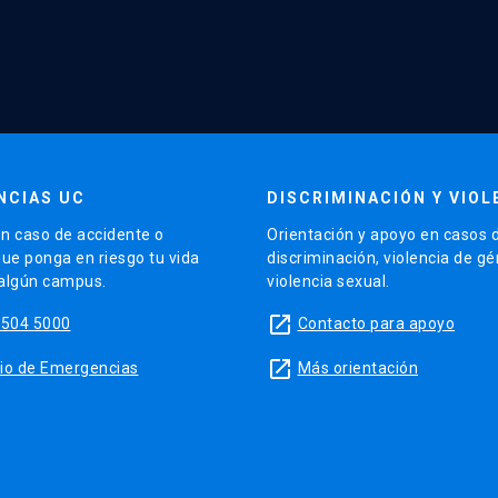
NCIAS UC
DISCRIMINACIÓN Y VIOL
n caso de accidente o
Orientación y apoyo en casos 
que ponga en riesgo tu vida
discriminación, violencia de g
 algún campus.
violencia sexual.
launch
5504 5000
Contacto para apoyo
launch
sitio de Emergencias
Más orientación