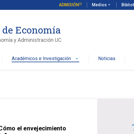
ADMISIÓN
Medios
arrow_drop_down
Biblio
o de Economía
nomía y Administración UC
Académicos e Investigación
Noticias
arrow_drop_down
 Cómo el envejecimiento