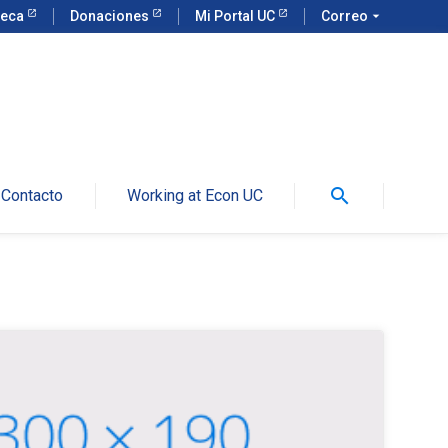
teca
Donaciones
Mi Portal UC
Correo
arrow_drop_down
search
Contacto
Working at Econ UC