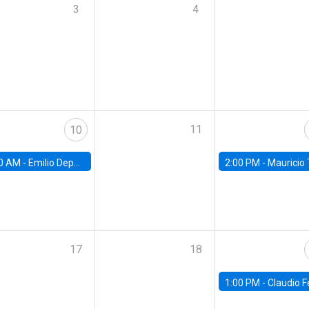
3
4
11
10
0 AM -
Emilio Depetris-Chauvín, Universidad Católica
2:00 PM -
Mauricio Tejada,
17
18
1:00 PM -
Claudio Ferraz, British Col