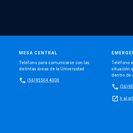
MESA CENTRAL
EMERGE
Teléfono para comunicarse con las
Teléfono e
distintas áreas de la Universidad.
situación 
dentro de
phone
(56)95504 4000
phone
(56)9
launch
Ir al 