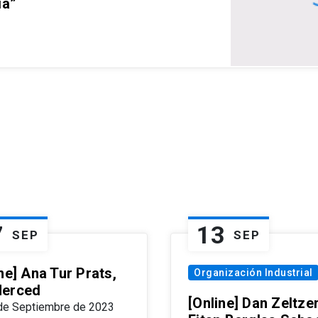
ia”
7
13
SEP
SEP
ne] Ana Tur Prats,
Organización Industrial
erced
[Online] Dan Zeltzer
de Septiembre de 2023