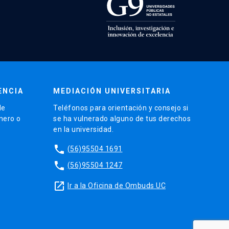
ENCIA
MEDIACIÓN UNIVERSITARIA
de
Teléfonos para orientación y consejo si
énero o
se ha vulnerado alguno de tus derechos
en la universidad.
phone
(56)95504 1691
phone
(56)95504 1247
launch
Ir a la Oficina de Ombuds UC