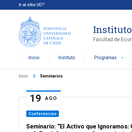
Ir al sitio UC
Institut
Facultad de Eco
Inicio
Instituto
Programas
arrow_drop_down
keyboard_arrow_right
Inicio
Seminarios
19
AGO
Conferencias
Seminario: “El Activo que Ignoramos: