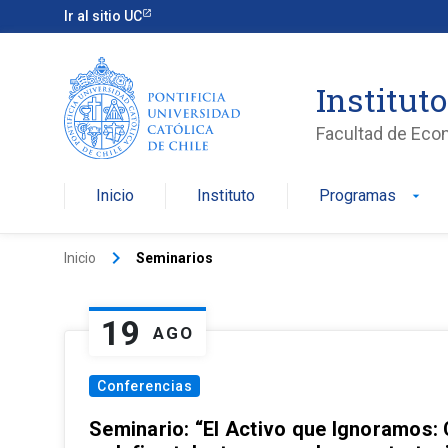
Ir al sitio UC
Institut
Facultad de Eco
Inicio
Instituto
Programas
arrow_drop_down
keyboard_arrow_right
Inicio
Seminarios
19
AGO
Conferencias
Seminario: “El Activo que Ignoramos: