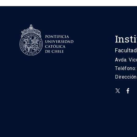
Inst
Facultad
Avda. Vic
Teléfono
Direcció