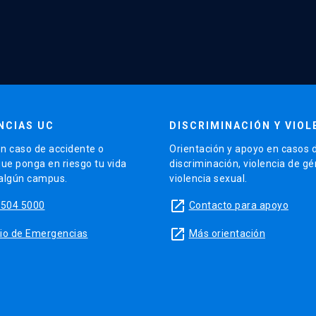
NCIAS UC
DISCRIMINACIÓN Y VIOL
n caso de accidente o
Orientación y apoyo en casos 
que ponga en riesgo tu vida
discriminación, violencia de g
 algún campus.
violencia sexual.
launch
5504 5000
Contacto para apoyo
launch
sitio de Emergencias
Más orientación