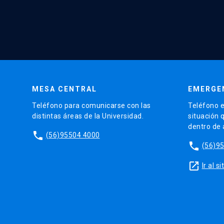
MESA CENTRAL
EMERGE
Teléfono para comunicarse con las
Teléfono e
distintas áreas de la Universidad.
situación 
dentro de
phone
(56)95504 4000
phone
(56)9
launch
Ir al 