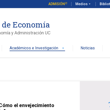
ADMISIÓN
Medios
arrow_drop_down
Biblio
o de Economía
nomía y Administración UC
Académicos e Investigación
Noticias
arrow_drop_down
 Cómo el envejecimiento