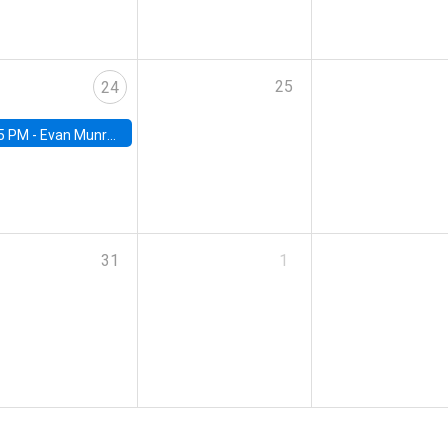
25
24
5 PM -
Evan Munro, Neyman Visiting Assistant Professor in the Department of Statistics at UC Berkeley
31
1