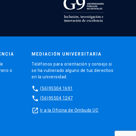
ENCIA
MEDIACIÓN UNIVERSITARIA
de
Teléfonos para orientación y consejo si
énero o
se ha vulnerado alguno de tus derechos
en la universidad.
phone
(56)95504 1691
phone
(56)95504 1247
launch
Ir a la Oficina de Ombuds UC