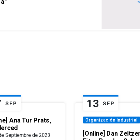
ia”
7
13
SEP
SEP
ne] Ana Tur Prats,
Organización Industrial
erced
[Online] Dan Zeltzer
de Septiembre de 2023