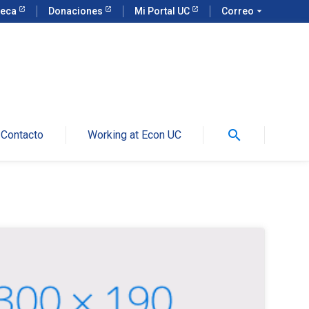
teca
Donaciones
Mi Portal UC
Correo
arrow_drop_down
search
Contacto
Working at Econ UC