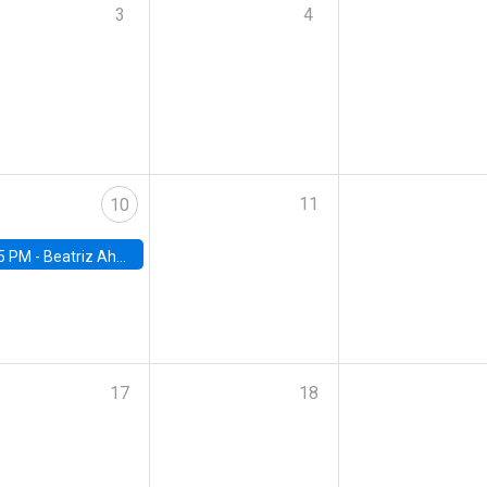
3
4
11
10
5 PM -
Beatriz Ahumada, PhD candidate, Universidad de Pittsburgh
17
18