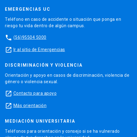
EMERGENCIAS UC
Teléfono en caso de accidente o situación que ponga en
riesgo tu vida dentro de algún campus.
phone
(56)95504 5000
launch
Ir al sitio de Emergencias
DISCRIMINACIÓN Y VIOLENCIA
Orientación y apoyo en casos de discriminación, violencia de
género o violencia sexual.
launch
Contacto para apoyo
launch
Más orientación
MEDIACIÓN UNIVERSITARIA
Teléfonos para orientación y consejo si se ha vulnerado