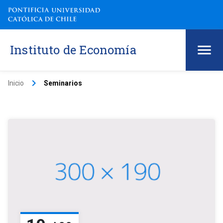
Instituto de Economía
keyboard_arrow_right
Inicio
Seminarios