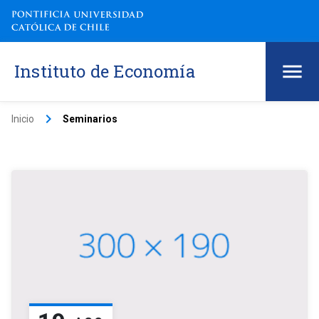
Instituto de Economía
keyboard_arrow_right
Inicio
Seminarios