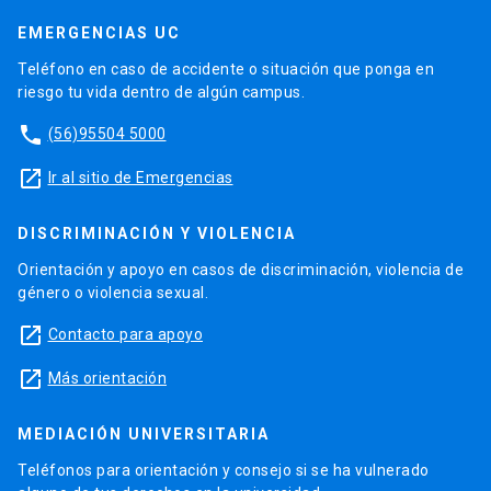
EMERGENCIAS UC
Teléfono en caso de accidente o situación que ponga en
riesgo tu vida dentro de algún campus.
phone
(56)95504 5000
launch
Ir al sitio de Emergencias
DISCRIMINACIÓN Y VIOLENCIA
Orientación y apoyo en casos de discriminación, violencia de
género o violencia sexual.
launch
Contacto para apoyo
launch
Más orientación
MEDIACIÓN UNIVERSITARIA
Teléfonos para orientación y consejo si se ha vulnerado