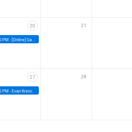
21
20
0 PM -
[Online] Gabriel Englander, World Bank
28
27
5 PM -
Evan Kresch, Oberlin College