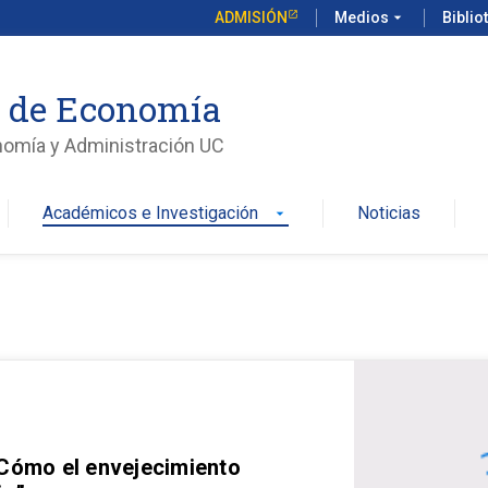
ADMISIÓN
Medios
arrow_drop_down
Biblio
o de Economía
nomía y Administración UC
Académicos e Investigación
Noticias
arrow_drop_down
 Cómo el envejecimiento