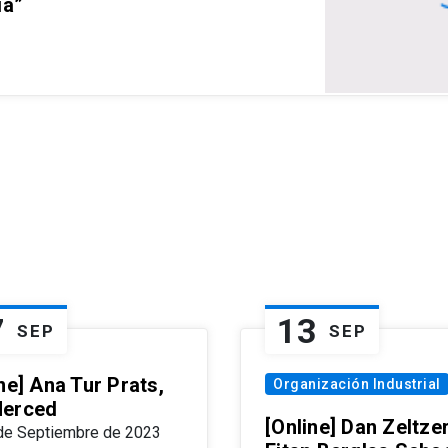
ia”
7
13
SEP
SEP
ne] Ana Tur Prats,
Organización Industrial
erced
[Online] Dan Zeltzer
de Septiembre de 2023