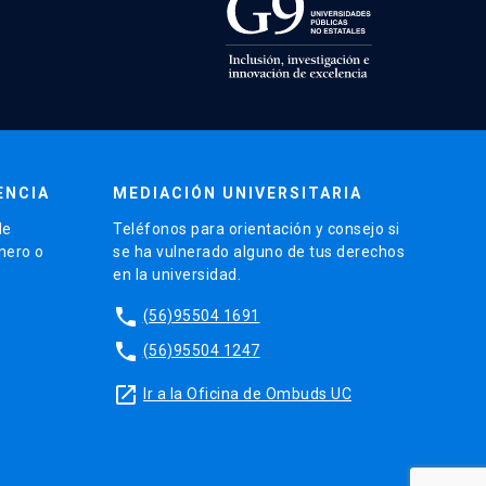
ENCIA
MEDIACIÓN UNIVERSITARIA
de
Teléfonos para orientación y consejo si
énero o
se ha vulnerado alguno de tus derechos
en la universidad.
phone
(56)95504 1691
phone
(56)95504 1247
launch
Ir a la Oficina de Ombuds UC