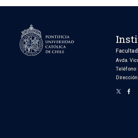
Inst
Facultad
Avda. Vic
Teléfono
Direcció