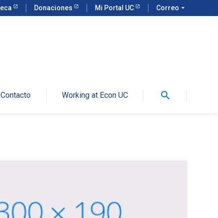
teca
Donaciones
Mi Portal UC
Correo
arrow_drop_down
search
Contacto
Working at Econ UC