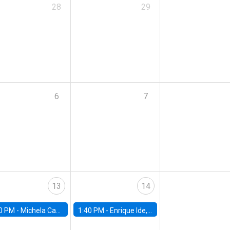
28
29
6
7
13
14
0 PM -
Michela Carlana, Harvard Kennedy School
1:40 PM -
Enrique Ide, IESE