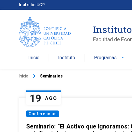
Ir al sitio UC
Institut
Facultad de Eco
Inicio
Instituto
Programas
arrow_drop_down
keyboard_arrow_right
Inicio
Seminarios
19
AGO
Conferencias
Seminario: “El Activo que Ignoramos: