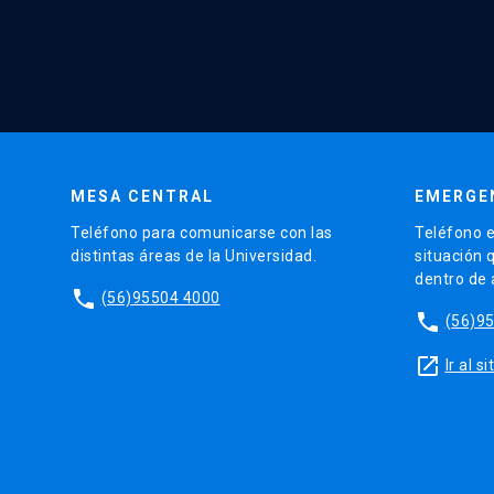
MESA CENTRAL
EMERGE
Teléfono para comunicarse con las
Teléfono e
distintas áreas de la Universidad.
situación 
dentro de
phone
(56)95504 4000
phone
(56)9
launch
Ir al 