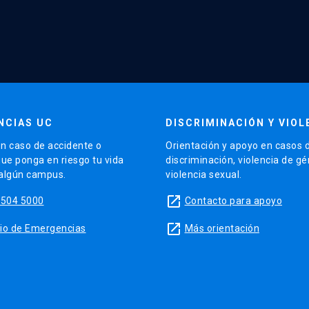
NCIAS UC
DISCRIMINACIÓN Y VIOL
n caso de accidente o
Orientación y apoyo en casos 
que ponga en riesgo tu vida
discriminación, violencia de g
 algún campus.
violencia sexual.
launch
5504 5000
Contacto para apoyo
launch
sitio de Emergencias
Más orientación