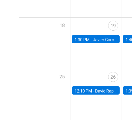
18
19
1:30 PM -
Javier Garcia Cicco, Universidad de San Andres
1:4
25
26
12:10 PM -
David Rappoport, FED Board
1:3